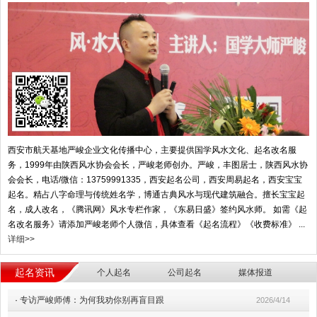
西安市航天基地严峻企业文化传播中心，主要提供国学风水文化、起名改名服
务，1999年由陕西风水协会会长，严峻老师创办。严峻，丰图居士，陕西风水协
会会长，电话/微信：13759991335，西安起名公司，西安周易起名，西安宝宝
起名。精占八字命理与传统姓名学，博通古典风水与现代建筑融合。擅长宝宝起
名，成人改名，《腾讯网》风水专栏作家，《东易日盛》签约风水师。 如需《起
名改名服务》请添加严峻老师个人微信，具体查看《起名流程》《收费标准》 ...
详细>>
起名资讯
个人起名
公司起名
媒体报道
·
专访严峻师傅：为何我劝你别再盲目跟
2026/4/14