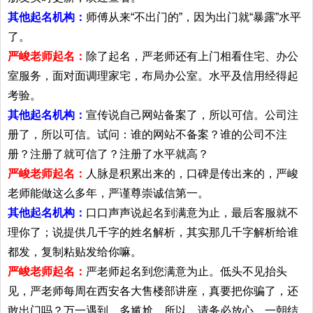
其他起名机构：
师傅从来“不出门的”，因为出门就“暴露”水平
了。
严峻老师起名：
除了起名，严老师还有上门相看住宅、办公
室服务，面对面调理家宅，布局办公室。水平及信用经得起
考验。
其他起名机构：
宣传说自己网站备案了，所以可信。公司注
册了，所以可信。试问：谁的网站不备案？谁的公司不注
册？注册了就可信了？注册了水平就高？
严峻老师起名：
人脉是积累出来的，口碑是传出来的，严峻
老师能做这么多年，严谨尊崇诚信第一。
其他起名机构：
口口声声说起名到满意为止，最后客服就不
理你了；说提供几千字的姓名解析，其实那几千字解析给谁
都发，复制粘贴发给你嘛。
严峻老师起名：
严老师起名到您满意为止。低头不见抬头
见，严老师每周在西安各大售楼部讲座，真要把你骗了，还
敢出门吗？万一遇到，多尴尬。所以，请务必放心。一朝结