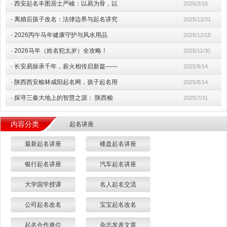
·
西安起名丰图居士严峻：以易为骨，以
2026/3/16
·
离婚后孩子改名：法律边界与起名讲究
2025/12/31
·
2026丙午马年健康守护与风水用品
2025/12/15
·
2026马年（姓名犯太岁）全攻略！
2025/11/30
·
长安易脉承千年，薪火相传启新篇——
2025/9/14
·
陕西西安榆林咸阳起名网，孩子起名用
2025/8/14
·
探寻三秦大地上的智慧之源： 陕西榆
2025/7/31
内容分类
起名讲座
最新起名讲座
楼盘起名讲座
银行起名讲座
汽车起名讲座
大学国学授课
名人起名交流
公司起名改名
宝宝起名改名
起名合作单位
杂志发表文章