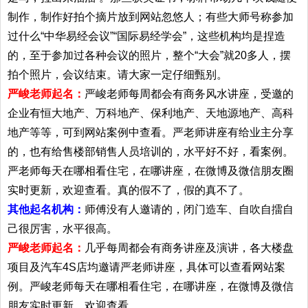
制作，制作好拍个摘片放到网站忽悠人；有些大师号称参加
过什么“中华易经会议”“国际易经学会”，这些机构均是捏造
的，至于参加过各种会议的照片，整个“大会”就20多人，摆
拍个照片，会议结束。请大家一定仔细甄别。
严峻老师起名：
严峻老师每周都会有商务风水讲座，受邀的
企业有恒大地产、万科地产、保利地产、天地源地产、高科
地产等等，可到网站案例中查看。严老师讲座有给业主分享
的，也有给售楼部销售人员培训的，水平好不好，看案例。
严老师每天在哪相看住宅，在哪讲座，在微博及微信朋友圈
实时更新，欢迎查看。真的假不了，假的真不了。
其他起名机构：
师傅没有人邀请的，闭门造车、自吹自擂自
己很厉害，水平很高。
严峻老师起名：
几乎每周都会有商务讲座及演讲，各大楼盘
项目及汽车4S店均邀请严老师讲座，具体可以查看网站案
例。严峻老师每天在哪相看住宅，在哪讲座，在微博及微信
朋友实时更新，欢迎查看。