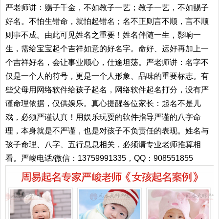
严老师讲：赐子千金，不如教子一艺；教子一艺，不如赐子
好名。不怕生错命，就怕起错名；名不正则言不顺，言不顺
则事不成。由此可见姓名之重要！姓名伴随一生，影响一
生，需给宝宝起个吉祥如意的好名字。命好、运好再加上一
个吉祥好名，会让事业顺心，仕途坦荡。严老师讲：名字不
仅是一个人的符号，更是一个人形象、品味的重要标志。有
些父母用网络软件给孩子起名，网络软件起名打分，没有严
谨命理依据，仅供娱乐。真心提醒各位家长：起名不是儿
戏，必须严谨认真！用娱乐玩耍的软件指导严谨的八字命
理，本身就是不严谨，也是对孩子不负责任的表现。姓名与
孩子命理、八字、五行息息相关，必须请专业老师推算相
看。严峻电话/微信：13759991335，QQ：908551855