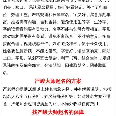
综合考虑起名；也会考虑现代使用习惯，注重好听，大气，
响亮，顺口。 易认易念易写，好听好看好记。补全五行缺
位、数理工整。严格规避和长辈重名。字义好，寓意深刻丰
富。姓名需有内涵，吉利吉祥。避免使用生僻字、生冷字。
字的读音音韵要有灵动力。名字不能与父母命理相克。字形
建架结构需平衡有美感。避免不良谐音、不雅的意义。字形
搭配合理，视觉观感舒怡。姓名避免稚气，便于长久使用。
姓名要创意新颖，不能太俗气。字音好，读起来响亮，朗朗
上口。字形、笔划不宜太复杂，利于书写。结合生肖，规避
忌讳的字及偏旁部首。分清阴阳，阳盛取阴名，阴盛取阳
名。
严峻大师起名的方案
严老师会提供10组以上姓名供您选择，并有解析说明，包括
起名人八字五行分析，姓名解释分析等。如对姓名方案不满
意，严老师会起到您满意为止，不额外收取任何费用。
找严峻大师起名的保障