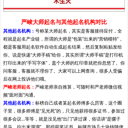
严峻大师起名与其他起名机构对比
其他起名机构：
号称某大师起名，其实是客服接待应付，全
程就是起名产业链，所谓的大师是“包装”出来的“营销模特”，
都是客服用起名软件自动生成起名结果，然后复制粘贴发给
你。说是快递“大师手稿”给你，其实所谓“大师手稿”是打印机
打印出来的“手写字体”，盖个大师的红印章就把你忽悠了。你
问客服，客服就不理你了。大家可以上网查询，很多人受骗
后在网上投诉他们哦。
严峻老师起名：
严峻老师亲自推算，可随时和严老师微信视
频“面对面”沟通。
其他起名机构：
标榜自己或者某起名师傅多么厉害，这个圈
子里，很多师傅是“见光死”的，只见他获得很多证书，参加过
很多会议...等等，就是没见他“出门”讲过课，俗话讲“是骡子
是马，拉出来溜溜”。那些获奖证书，标牌市场几十块钱随便