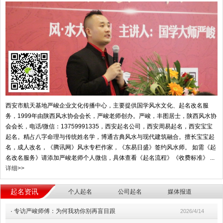
西安市航天基地严峻企业文化传播中心，主要提供国学风水文化、起名改名服
务，1999年由陕西风水协会会长，严峻老师创办。严峻，丰图居士，陕西风水协
会会长，电话/微信：13759991335，西安起名公司，西安周易起名，西安宝宝
起名。精占八字命理与传统姓名学，博通古典风水与现代建筑融合。擅长宝宝起
名，成人改名，《腾讯网》风水专栏作家，《东易日盛》签约风水师。 如需《起
名改名服务》请添加严峻老师个人微信，具体查看《起名流程》《收费标准》 ...
详细>>
起名资讯
个人起名
公司起名
媒体报道
·
专访严峻师傅：为何我劝你别再盲目跟
2026/4/14