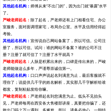
其他起名机构：
师傅从来“不出门的”，因为出门就“暴露”水平
了。
严峻老师起名：
除了起名，严老师还有上门相看住宅、办公
室服务，面对面调理家宅，布局办公室。水平及信用经得起
考验。
其他起名机构：
宣传说自己网站备案了，所以可信。公司注
册了，所以可信。试问：谁的网站不备案？谁的公司不注
册？注册了就可信了？注册了水平就高？
严峻老师起名：
人脉是积累出来的，口碑是传出来的，严峻
老师能做这么多年，严谨尊崇诚信第一。
其他起名机构：
口口声声说起名到满意为止，最后客服就不
理你了；说提供几千字的姓名解析，其实那几千字解析给谁
都发，复制粘贴发给你嘛。
严峻老师起名：
严老师起名到您满意为止。低头不见抬头
见，严老师每周在西安各大售楼部讲座，真要把你骗了，还
敢出门吗？万一遇到，多尴尬。所以，请务必放心。一朝结