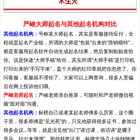
严峻大师起名与其他起名机构对比
其他起名机构：
号称某大师起名，其实是客服接待应付，全
程就是起名产业链，所谓的大师是“包装”出来的“营销模特”，
都是客服用起名软件自动生成起名结果，然后复制粘贴发给
你。说是快递“大师手稿”给你，其实所谓“大师手稿”是打印机
打印出来的“手写字体”，盖个大师的红印章就把你忽悠了。你
问客服，客服就不理你了。大家可以上网查询，很多人受骗
后在网上投诉他们哦。
严峻老师起名：
严峻老师亲自推算，可随时和严老师微信视
频“面对面”沟通。
其他起名机构：
标榜自己或者某起名师傅多么厉害，这个圈
子里，很多师傅是“见光死”的，只见他获得很多证书，参加过
很多会议...等等，就是没见他“出门”讲过课，俗话讲“是骡子
是马，拉出来溜溜”。那些获奖证书，标牌市场几十块钱随便