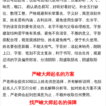
综合考虑起名；也会考虑现代使用习惯，注重好听，大气，
响亮，顺口。 易认易念易写，好听好看好记。补全五行缺
位、数理工整。严格规避和长辈重名。字义好，寓意深刻丰
富。姓名需有内涵，吉利吉祥。避免使用生僻字、生冷字。
字的读音音韵要有灵动力。名字不能与父母命理相克。字形
建架结构需平衡有美感。避免不良谐音、不雅的意义。字形
搭配合理，视觉观感舒怡。姓名避免稚气，便于长久使用。
姓名要创意新颖，不能太俗气。字音好，读起来响亮，朗朗
上口。字形、笔划不宜太复杂，利于书写。结合生肖，规避
忌讳的字及偏旁部首。分清阴阳，阳盛取阴名，阴盛取阳
名。
严峻大师起名的方案
严老师会提供10组以上姓名供您选择，并有解析说明，包括
起名人八字五行分析，姓名解释分析等。如对姓名方案不满
意，严老师会起到您满意为止，不额外收取任何费用。
找严峻大师起名的保障