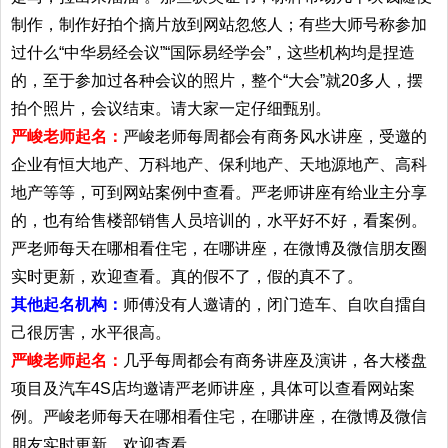
制作，制作好拍个摘片放到网站忽悠人；有些大师号称参加
过什么“中华易经会议”“国际易经学会”，这些机构均是捏造
的，至于参加过各种会议的照片，整个“大会”就20多人，摆
拍个照片，会议结束。请大家一定仔细甄别。
严峻老师起名：
严峻老师每周都会有商务风水讲座，受邀的
企业有恒大地产、万科地产、保利地产、天地源地产、高科
地产等等，可到网站案例中查看。严老师讲座有给业主分享
的，也有给售楼部销售人员培训的，水平好不好，看案例。
严老师每天在哪相看住宅，在哪讲座，在微博及微信朋友圈
实时更新，欢迎查看。真的假不了，假的真不了。
其他起名机构：
师傅没有人邀请的，闭门造车、自吹自擂自
己很厉害，水平很高。
严峻老师起名：
几乎每周都会有商务讲座及演讲，各大楼盘
项目及汽车4S店均邀请严老师讲座，具体可以查看网站案
例。严峻老师每天在哪相看住宅，在哪讲座，在微博及微信
朋友实时更新，欢迎查看。