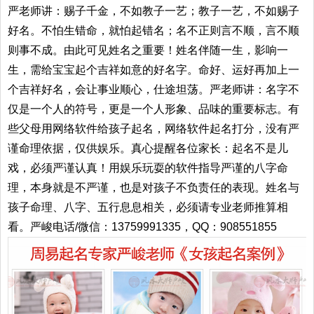
严老师讲：赐子千金，不如教子一艺；教子一艺，不如赐子
好名。不怕生错命，就怕起错名；名不正则言不顺，言不顺
则事不成。由此可见姓名之重要！姓名伴随一生，影响一
生，需给宝宝起个吉祥如意的好名字。命好、运好再加上一
个吉祥好名，会让事业顺心，仕途坦荡。严老师讲：名字不
仅是一个人的符号，更是一个人形象、品味的重要标志。有
些父母用网络软件给孩子起名，网络软件起名打分，没有严
谨命理依据，仅供娱乐。真心提醒各位家长：起名不是儿
戏，必须严谨认真！用娱乐玩耍的软件指导严谨的八字命
理，本身就是不严谨，也是对孩子不负责任的表现。姓名与
孩子命理、八字、五行息息相关，必须请专业老师推算相
看。严峻电话/微信：13759991335，QQ：908551855