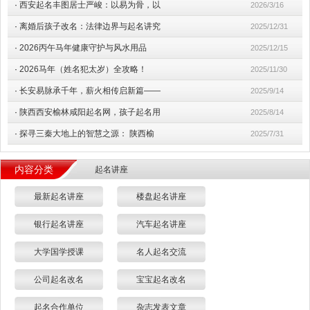
·
西安起名丰图居士严峻：以易为骨，以
2026/3/16
·
离婚后孩子改名：法律边界与起名讲究
2025/12/31
·
2026丙午马年健康守护与风水用品
2025/12/15
·
2026马年（姓名犯太岁）全攻略！
2025/11/30
·
长安易脉承千年，薪火相传启新篇——
2025/9/14
·
陕西西安榆林咸阳起名网，孩子起名用
2025/8/14
·
探寻三秦大地上的智慧之源： 陕西榆
2025/7/31
内容分类
起名讲座
最新起名讲座
楼盘起名讲座
银行起名讲座
汽车起名讲座
大学国学授课
名人起名交流
公司起名改名
宝宝起名改名
起名合作单位
杂志发表文章