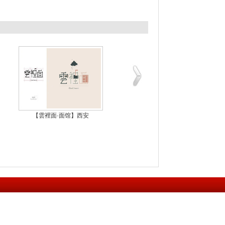
【雲裡面·面馆】西安
西安【阳光城Plus