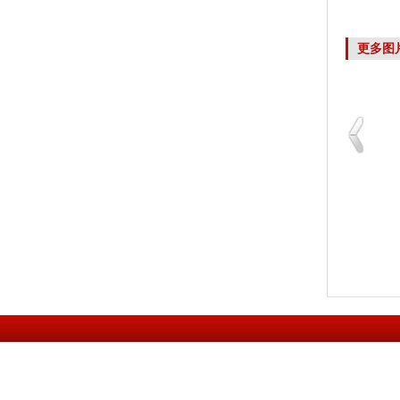
更多图
【好名字还需要好设计
公司名称案例【和萬興