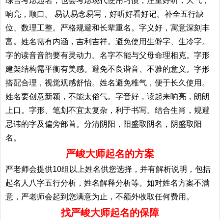
综合考虑起名；也会考虑现代使用习惯，注重好听，大气，
响亮，顺口。 易认易念易写，好听好看好记。补全五行缺
位、数理工整。严格规避和长辈重名。字义好，寓意深刻丰
富。姓名需有内涵，吉利吉祥。避免使用生僻字、生冷字。
字的读音音韵要有灵动力。名字不能与父母命理相克。字形
建架结构需平衡有美感。避免不良谐音、不雅的意义。字形
搭配合理，视觉观感舒怡。姓名避免稚气，便于长久使用。
姓名要创意新颖，不能太俗气。字音好，读起来响亮，朗朗
上口。字形、笔划不宜太复杂，利于书写。结合生肖，规避
忌讳的字及偏旁部首。分清阴阳，阳盛取阴名，阴盛取阳
名。
严峻大师起名的方案
严老师会提供10组以上姓名供您选择，并有解析说明，包括
起名人八字五行分析，姓名解释分析等。如对姓名方案不满
意，严老师会起到您满意为止，不额外收取任何费用。
找严峻大师起名的保障