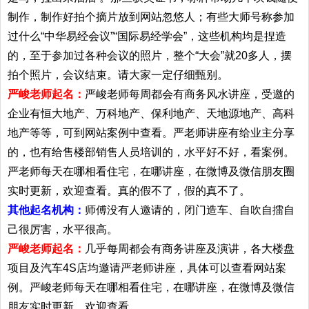
制作，制作好拍个摘片放到网站忽悠人；有些大师号称参加
过什么“中华易经会议”“国际易经学会”，这些机构均是捏造
的，至于参加过各种会议的照片，整个“大会”就20多人，摆
拍个照片，会议结束。请大家一定仔细甄别。
严峻老师起名：
严峻老师每周都会有商务风水讲座，受邀的
企业有恒大地产、万科地产、保利地产、天地源地产、高科
地产等等，可到网站案例中查看。严老师讲座有给业主分享
的，也有给售楼部销售人员培训的，水平好不好，看案例。
严老师每天在哪相看住宅，在哪讲座，在微博及微信朋友圈
实时更新，欢迎查看。真的假不了，假的真不了。
其他起名机构：
师傅没有人邀请的，闭门造车、自吹自擂自
己很厉害，水平很高。
严峻老师起名：
几乎每周都会有商务讲座及演讲，各大楼盘
项目及汽车4S店均邀请严老师讲座，具体可以查看网站案
例。严峻老师每天在哪相看住宅，在哪讲座，在微博及微信
朋友实时更新，欢迎查看。