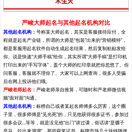
严峻大师起名与其他起名机构对比
其他起名机构：
号称某大师起名，其实是客服接待应付，全
程就是起名产业链，所谓的大师是“包装”出来的“营销模特”，
都是客服用起名软件自动生成起名结果，然后复制粘贴发给
你。说是快递“大师手稿”给你，其实所谓“大师手稿”是打印机
打印出来的“手写字体”，盖个大师的红印章就把你忽悠了。你
问客服，客服就不理你了。大家可以上网查询，很多人受骗
后在网上投诉他们哦。
严峻老师起名：
严峻老师亲自推算，可随时和严老师微信视
频“面对面”沟通。
其他起名机构：
标榜自己或者某起名师傅多么厉害，这个圈
子里，很多师傅是“见光死”的，只见他获得很多证书，参加过
很多会议...等等，就是没见他“出门”讲过课，俗话讲“是骡子
是马，拉出来溜溜”。那些获奖证书，标牌市场几十块钱随便