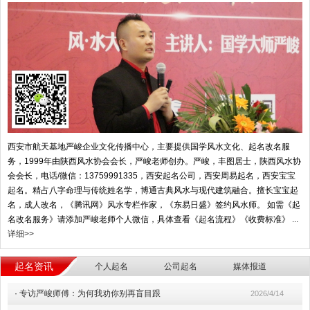
西安市航天基地严峻企业文化传播中心，主要提供国学风水文化、起名改名服
务，1999年由陕西风水协会会长，严峻老师创办。严峻，丰图居士，陕西风水协
会会长，电话/微信：13759991335，西安起名公司，西安周易起名，西安宝宝
起名。精占八字命理与传统姓名学，博通古典风水与现代建筑融合。擅长宝宝起
名，成人改名，《腾讯网》风水专栏作家，《东易日盛》签约风水师。 如需《起
名改名服务》请添加严峻老师个人微信，具体查看《起名流程》《收费标准》 ...
详细>>
起名资讯
个人起名
公司起名
媒体报道
·
专访严峻师傅：为何我劝你别再盲目跟
2026/4/14