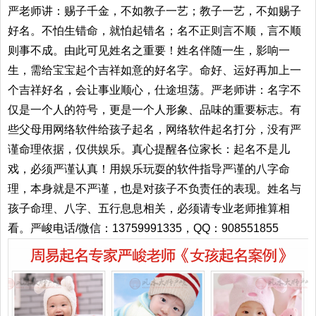
严老师讲：赐子千金，不如教子一艺；教子一艺，不如赐子
好名。不怕生错命，就怕起错名；名不正则言不顺，言不顺
则事不成。由此可见姓名之重要！姓名伴随一生，影响一
生，需给宝宝起个吉祥如意的好名字。命好、运好再加上一
个吉祥好名，会让事业顺心，仕途坦荡。严老师讲：名字不
仅是一个人的符号，更是一个人形象、品味的重要标志。有
些父母用网络软件给孩子起名，网络软件起名打分，没有严
谨命理依据，仅供娱乐。真心提醒各位家长：起名不是儿
戏，必须严谨认真！用娱乐玩耍的软件指导严谨的八字命
理，本身就是不严谨，也是对孩子不负责任的表现。姓名与
孩子命理、八字、五行息息相关，必须请专业老师推算相
看。严峻电话/微信：13759991335，QQ：908551855