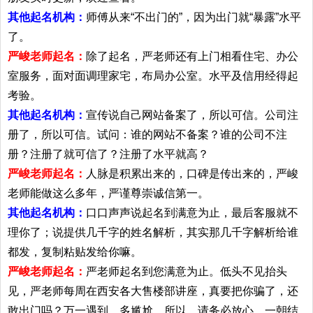
其他起名机构：
师傅从来“不出门的”，因为出门就“暴露”水平
了。
严峻老师起名：
除了起名，严老师还有上门相看住宅、办公
室服务，面对面调理家宅，布局办公室。水平及信用经得起
考验。
其他起名机构：
宣传说自己网站备案了，所以可信。公司注
册了，所以可信。试问：谁的网站不备案？谁的公司不注
册？注册了就可信了？注册了水平就高？
严峻老师起名：
人脉是积累出来的，口碑是传出来的，严峻
老师能做这么多年，严谨尊崇诚信第一。
其他起名机构：
口口声声说起名到满意为止，最后客服就不
理你了；说提供几千字的姓名解析，其实那几千字解析给谁
都发，复制粘贴发给你嘛。
严峻老师起名：
严老师起名到您满意为止。低头不见抬头
见，严老师每周在西安各大售楼部讲座，真要把你骗了，还
敢出门吗？万一遇到，多尴尬。所以，请务必放心。一朝结