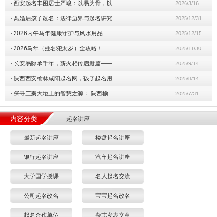
·
西安起名丰图居士严峻：以易为骨，以
2026/3/16
·
离婚后孩子改名：法律边界与起名讲究
2025/12/31
·
2026丙午马年健康守护与风水用品
2025/12/15
·
2026马年（姓名犯太岁）全攻略！
2025/11/30
·
长安易脉承千年，薪火相传启新篇——
2025/9/14
·
陕西西安榆林咸阳起名网，孩子起名用
2025/8/14
·
探寻三秦大地上的智慧之源： 陕西榆
2025/7/31
内容分类
起名讲座
最新起名讲座
楼盘起名讲座
银行起名讲座
汽车起名讲座
大学国学授课
名人起名交流
公司起名改名
宝宝起名改名
起名合作单位
杂志发表文章