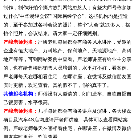
制作，制作好拍个摘片放到网站忽悠人；有些大师号称参加
过什么“中华易经会议”“国际易经学会”，这些机构均是捏造
的，至于参加过各种会议的照片，整个“大会”就20多人，摆
拍个照片，会议结束。请大家一定仔细甄别。
严峻老师起名：
严峻老师每周都会有商务风水讲座，受邀的
企业有恒大地产、万科地产、保利地产、天地源地产、高科
地产等等，可到网站案例中查看。严老师讲座有给业主分享
的，也有给售楼部销售人员培训的，水平好不好，看案例。
严老师每天在哪相看住宅，在哪讲座，在微博及微信朋友圈
实时更新，欢迎查看。真的假不了，假的真不了。
其他起名机构：
师傅没有人邀请的，闭门造车、自吹自擂自
己很厉害，水平很高。
严峻老师起名：
几乎每周都会有商务讲座及演讲，各大楼盘
项目及汽车4S店均邀请严老师讲座，具体可以查看网站案
例。严峻老师每天在哪相看住宅，在哪讲座，在微博及微信
朋友实时更新，欢迎查看。