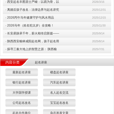
·
西安起名丰图居士严峻：以易为骨，以
2026/3/16
·
离婚后孩子改名：法律边界与起名讲究
2025/12/31
·
2026丙午马年健康守护与风水用品
2025/12/15
·
2026马年（姓名犯太岁）全攻略！
2025/11/30
·
长安易脉承千年，薪火相传启新篇——
2025/9/14
·
陕西西安榆林咸阳起名网，孩子起名用
2025/8/14
·
探寻三秦大地上的智慧之源： 陕西榆
2025/7/31
内容分类
起名讲座
最新起名讲座
楼盘起名讲座
银行起名讲座
汽车起名讲座
大学国学授课
名人起名交流
公司起名改名
宝宝起名改名
起名合作单位
杂志发表文章