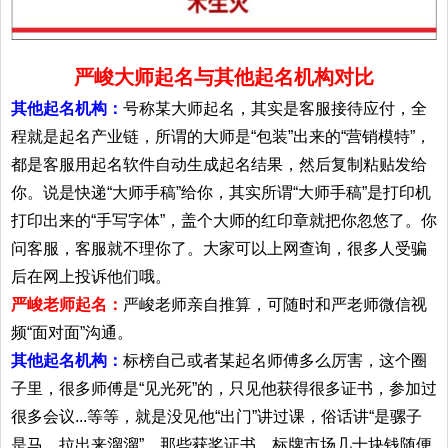
严峻大师起名与其他起名机构对比
其他起名机构：
号称某大师起名，其实是客服接待应付，全
程就是起名产业链，所谓的大师是“包装”出来的“营销模特”，
都是客服用起名软件自动生成起名结果，然后复制粘贴发给
你。说是快递“大师手稿”给你，其实所谓“大师手稿”是打印机
打印出来的“手写字体”，盖个大师的红印章就把你忽悠了。你
问客服，客服就不理你了。大家可以上网查询，很多人受骗
后在网上投诉他们哦。
严峻老师起名：
严峻老师亲自推算，可随时和严老师微信视
频“面对面”沟通。
其他起名机构：
标榜自己或者某起名师傅多么厉害，这个圈
子里，很多师傅是“见光死”的，只见他获得很多证书，参加过
很多会议...等等，就是没见他“出门”讲过课，俗话讲“是骡子
是马，拉出来溜溜”。那些获奖证书，标牌市场几十块钱随便