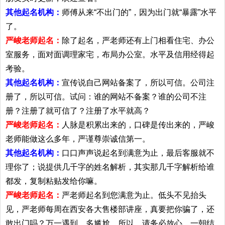
其他起名机构：
师傅从来“不出门的”，因为出门就“暴露”水平
了。
严峻老师起名：
除了起名，严老师还有上门相看住宅、办公
室服务，面对面调理家宅，布局办公室。水平及信用经得起
考验。
其他起名机构：
宣传说自己网站备案了，所以可信。公司注
册了，所以可信。试问：谁的网站不备案？谁的公司不注
册？注册了就可信了？注册了水平就高？
严峻老师起名：
人脉是积累出来的，口碑是传出来的，严峻
老师能做这么多年，严谨尊崇诚信第一。
其他起名机构：
口口声声说起名到满意为止，最后客服就不
理你了；说提供几千字的姓名解析，其实那几千字解析给谁
都发，复制粘贴发给你嘛。
严峻老师起名：
严老师起名到您满意为止。低头不见抬头
见，严老师每周在西安各大售楼部讲座，真要把你骗了，还
敢出门吗？万一遇到，多尴尬。所以，请务必放心。一朝结