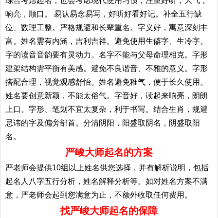
综合考虑起名；也会考虑现代使用习惯，注重好听，大气，
响亮，顺口。 易认易念易写，好听好看好记。补全五行缺
位、数理工整。严格规避和长辈重名。字义好，寓意深刻丰
富。姓名需有内涵，吉利吉祥。避免使用生僻字、生冷字。
字的读音音韵要有灵动力。名字不能与父母命理相克。字形
建架结构需平衡有美感。避免不良谐音、不雅的意义。字形
搭配合理，视觉观感舒怡。姓名避免稚气，便于长久使用。
姓名要创意新颖，不能太俗气。字音好，读起来响亮，朗朗
上口。字形、笔划不宜太复杂，利于书写。结合生肖，规避
忌讳的字及偏旁部首。分清阴阳，阳盛取阴名，阴盛取阳
名。
严峻大师起名的方案
严老师会提供10组以上姓名供您选择，并有解析说明，包括
起名人八字五行分析，姓名解释分析等。如对姓名方案不满
意，严老师会起到您满意为止，不额外收取任何费用。
找严峻大师起名的保障