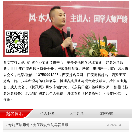
西安市航天基地严峻企业文化传播中心，主要提供国学风水文化、起名改名服
务，1999年由陕西风水协会会长，严峻老师创办。严峻，丰图居士，陕西风水协
会会长，电话/微信：13759991335，西安起名公司，西安周易起名，西安宝宝
起名。精占八字命理与传统姓名学，博通古典风水与现代建筑融合。擅长宝宝起
名，成人改名，《腾讯网》风水专栏作家，《东易日盛》签约风水师。 如需《起
名改名服务》请添加严峻老师个人微信，具体查看《起名流程》《收费标准》 ...
详细>>
起名资讯
个人起名
公司起名
媒体报道
·
专访严峻师傅：为何我劝你别再盲目跟
2026/4/14