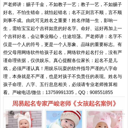
严老师讲：赐子千金，不如教子一艺；教子一艺，不如赐子
好名。不怕生错命，就怕起错名；名不正则言不顺，言不顺
则事不成。由此可见姓名之重要！姓名伴随一生，影响一
生，需给宝宝起个吉祥如意的好名字。命好、运好再加上一
个吉祥好名，会让事业顺心，仕途坦荡。严老师讲：名字不
仅是一个人的符号，更是一个人形象、品味的重要标志。有
些父母用网络软件给孩子起名，网络软件起名打分，没有严
谨命理依据，仅供娱乐。真心提醒各位家长：起名不是儿
戏，必须严谨认真！用娱乐玩耍的软件指导严谨的八字命
理，本身就是不严谨，也是对孩子不负责任的表现。姓名与
孩子命理、八字、五行息息相关，必须请专业老师推算相
看。严峻电话/微信：13759991335，QQ：908551855