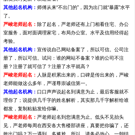
其他起名机构：
师傅从来“不出门的”，因为出门就“暴露”水平
了。
严峻老师起名：
除了起名，严老师还有上门相看住宅、办公
室服务，面对面调理家宅，布局办公室。水平及信用经得起
考验。
其他起名机构：
宣传说自己网站备案了，所以可信。公司注
册了，所以可信。试问：谁的网站不备案？谁的公司不注
册？注册了就可信了？注册了水平就高？
严峻老师起名：
人脉是积累出来的，口碑是传出来的，严峻
老师能做这么多年，严谨尊崇诚信第一。
其他起名机构：
口口声声说起名到满意为止，最后客服就不
理你了；说提供几千字的姓名解析，其实那几千字解析给谁
都发，复制粘贴发给你嘛。
严峻老师起名：
严老师起名到您满意为止。低头不见抬头
见，严老师每周在西安各大售楼部讲座，真要把你骗了，还
敢出门吗？万一遇到，多尴尬。所以，请务必放心。一朝结