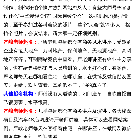
制作，制作好拍个摘片放到网站忽悠人；有些大师号称参加
过什么“中华易经会议”“国际易经学会”，这些机构均是捏造
的，至于参加过各种会议的照片，整个“大会”就20多人，摆
拍个照片，会议结束。请大家一定仔细甄别。
严峻老师起名：
严峻老师每周都会有商务风水讲座，受邀的
企业有恒大地产、万科地产、保利地产、天地源地产、高科
地产等等，可到网站案例中查看。严老师讲座有给业主分享
的，也有给售楼部销售人员培训的，水平好不好，看案例。
严老师每天在哪相看住宅，在哪讲座，在微博及微信朋友圈
实时更新，欢迎查看。真的假不了，假的真不了。
其他起名机构：
师傅没有人邀请的，闭门造车、自吹自擂自
己很厉害，水平很高。
严峻老师起名：
几乎每周都会有商务讲座及演讲，各大楼盘
项目及汽车4S店均邀请严老师讲座，具体可以查看网站案
例。严峻老师每天在哪相看住宅，在哪讲座，在微博及微信
朋友实时更新，欢迎查看。