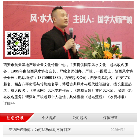
西安市航天基地严峻企业文化传播中心，主要提供国学风水文化、起名改名服
务，1999年由陕西风水协会会长，严峻老师创办。严峻，丰图居士，陕西风水协
会会长，电话/微信：13759991335，西安起名公司，西安周易起名，西安宝宝
起名。精占八字命理与传统姓名学，博通古典风水与现代建筑融合。擅长宝宝起
名，成人改名，《腾讯网》风水专栏作家，《东易日盛》签约风水师。 如需《起
名改名服务》请添加严峻老师个人微信，具体查看《起名流程》《收费标准》 ...
详细>>
起名资讯
个人起名
公司起名
媒体报道
·
专访严峻师傅：为何我劝你别再盲目跟
2026/4/14