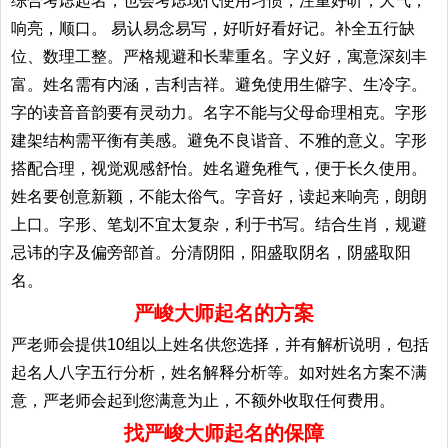
综合考虑起名；也会考虑现代使用习惯，注重好听，大气，
响亮，顺口。 易认易念易写，好听好看好记。补全五行缺
位、数理工整。严格规避和长辈重名。字义好，寓意深刻丰
富。姓名需有内涵，吉利吉祥。避免使用生僻字、生冷字。
字的读音音韵要有灵动力。名字不能与父母命理相克。字形
建架结构需平衡有美感。避免不良谐音、不雅的意义。字形
搭配合理，视觉观感舒怡。姓名避免稚气，便于长久使用。
姓名要创意新颖，不能太俗气。字音好，读起来响亮，朗朗
上口。字形、笔划不宜太复杂，利于书写。结合生肖，规避
忌讳的字及偏旁部首。分清阴阳，阳盛取阴名，阴盛取阳
名。
严峻大师起名的方案
严老师会提供10组以上姓名供您选择，并有解析说明，包括
起名人八字五行分析，姓名解释分析等。如对姓名方案不满
意，严老师会起到您满意为止，不额外收取任何费用。
找严峻大师起名的保障