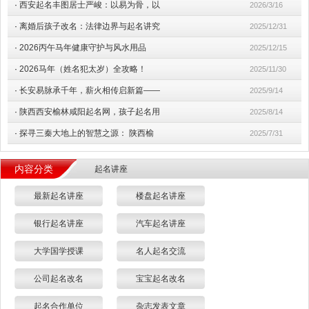
·
西安起名丰图居士严峻：以易为骨，以
2026/3/16
·
离婚后孩子改名：法律边界与起名讲究
2025/12/31
·
2026丙午马年健康守护与风水用品
2025/12/15
·
2026马年（姓名犯太岁）全攻略！
2025/11/30
·
长安易脉承千年，薪火相传启新篇——
2025/9/14
·
陕西西安榆林咸阳起名网，孩子起名用
2025/8/14
·
探寻三秦大地上的智慧之源： 陕西榆
2025/7/31
内容分类
起名讲座
最新起名讲座
楼盘起名讲座
银行起名讲座
汽车起名讲座
大学国学授课
名人起名交流
公司起名改名
宝宝起名改名
起名合作单位
杂志发表文章