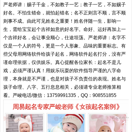
严老师讲：赐子千金，不如教子一艺；教子一艺，不如赐子
好名。不怕生错命，就怕起错名；名不正则言不顺，言不顺
则事不成。由此可见姓名之重要！姓名伴随一生，影响一
生，需给宝宝起个吉祥如意的好名字。命好、运好再加上一
个吉祥好名，会让事业顺心，仕途坦荡。严老师讲：名字不
仅是一个人的符号，更是一个人形象、品味的重要标志。有
些父母用网络软件给孩子起名，网络软件起名打分，没有严
谨命理依据，仅供娱乐。真心提醒各位家长：起名不是儿
戏，必须严谨认真！用娱乐玩耍的软件指导严谨的八字命
理，本身就是不严谨，也是对孩子不负责任的表现。姓名与
孩子命理、八字、五行息息相关，必须请专业老师推算相
看。严峻电话/微信：13759991335，QQ：908551855