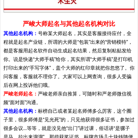
严峻大师起名与其他起名机构对比
其他起名机构：
号称某大师起名，其实是客服接待应付，全
程就是起名产业链，所谓的大师是“包装”出来的“营销模特”，
都是客服用起名软件自动生成起名结果，然后复制粘贴发给
你。说是快递“大师手稿”给你，其实所谓“大师手稿”是打印机
打印出来的“手写字体”，盖个大师的红印章就把你忽悠了。你
问客服，客服就不理你了。大家可以上网查询，很多人受骗
后在网上投诉他们哦。
严峻老师起名：
严峻老师亲自推算，可随时和严老师微信视
频“面对面”沟通。
其他起名机构：
标榜自己或者某起名师傅多么厉害，这个圈
子里，很多师傅是“见光死”的，只见他获得很多证书，参加过
很多会议...等等，就是没见他“出门”讲过课，俗话讲“是骡子
是马，拉出来溜溜”。那些获奖证书，标牌市场几十块钱随便