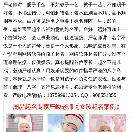
严老师讲：赐子千金，不如教子一艺；教子一艺，不如赐子
好名。不怕生错命，就怕起错名；名不正则言不顺，言不顺
则事不成。由此可见姓名之重要！姓名伴随一生，影响一
生，需给宝宝起个吉祥如意的好名字。命好、运好再加上一
个吉祥好名，会让事业顺心，仕途坦荡。严老师讲：名字不
仅是一个人的符号，更是一个人形象、品味的重要标志。有
些父母用网络软件给孩子起名，网络软件起名打分，没有严
谨命理依据，仅供娱乐。真心提醒各位家长：起名不是儿
戏，必须严谨认真！用娱乐玩耍的软件指导严谨的八字命
理，本身就是不严谨，也是对孩子不负责任的表现。姓名与
孩子命理、八字、五行息息相关，必须请专业老师推算相
看。严峻电话/微信：13759991335，QQ：908551855