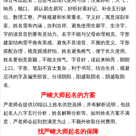
综合考虑起名；也会考虑现代使用习惯，注重好听，大气，
响亮，顺口。 易认易念易写，好听好看好记。补全五行缺
位、数理工整。严格规避和长辈重名。字义好，寓意深刻丰
富。姓名需有内涵，吉利吉祥。避免使用生僻字、生冷字。
字的读音音韵要有灵动力。名字不能与父母命理相克。字形
建架结构需平衡有美感。避免不良谐音、不雅的意义。字形
搭配合理，视觉观感舒怡。姓名避免稚气，便于长久使用。
姓名要创意新颖，不能太俗气。字音好，读起来响亮，朗朗
上口。字形、笔划不宜太复杂，利于书写。结合生肖，规避
忌讳的字及偏旁部首。分清阴阳，阳盛取阴名，阴盛取阳
名。
严峻大师起名的方案
严老师会提供10组以上姓名供您选择，并有解析说明，包括
起名人八字五行分析，姓名解释分析等。如对姓名方案不满
意，严老师会起到您满意为止，不额外收取任何费用。
找严峻大师起名的保障