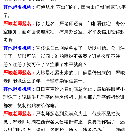
其他起名机构：
师傅从来“不出门的”，因为出门就“暴露”水平
了。
严峻老师起名：
除了起名，严老师还有上门相看住宅、办公
室服务，面对面调理家宅，布局办公室。水平及信用经得起
考验。
其他起名机构：
宣传说自己网站备案了，所以可信。公司注
册了，所以可信。试问：谁的网站不备案？谁的公司不注
册？注册了就可信了？注册了水平就高？
严峻老师起名：
人脉是积累出来的，口碑是传出来的，严峻
老师能做这么多年，严谨尊崇诚信第一。
其他起名机构：
口口声声说起名到满意为止，最后客服就不
理你了；说提供几千字的姓名解析，其实那几千字解析给谁
都发，复制粘贴发给你嘛。
严峻老师起名：
严老师起名到您满意为止。低头不见抬头
见，严老师每周在西安各大售楼部讲座，真要把你骗了，还
敢出门吗？万一遇到，多尴尬。所以，请务必放心。一朝结