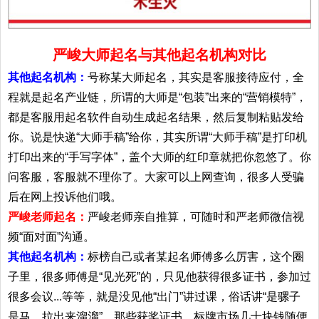
严峻大师起名与其他起名机构对比
其他起名机构：
号称某大师起名，其实是客服接待应付，全
程就是起名产业链，所谓的大师是“包装”出来的“营销模特”，
都是客服用起名软件自动生成起名结果，然后复制粘贴发给
你。说是快递“大师手稿”给你，其实所谓“大师手稿”是打印机
打印出来的“手写字体”，盖个大师的红印章就把你忽悠了。你
问客服，客服就不理你了。大家可以上网查询，很多人受骗
后在网上投诉他们哦。
严峻老师起名：
严峻老师亲自推算，可随时和严老师微信视
频“面对面”沟通。
其他起名机构：
标榜自己或者某起名师傅多么厉害，这个圈
子里，很多师傅是“见光死”的，只见他获得很多证书，参加过
很多会议...等等，就是没见他“出门”讲过课，俗话讲“是骡子
是马，拉出来溜溜”。那些获奖证书，标牌市场几十块钱随便