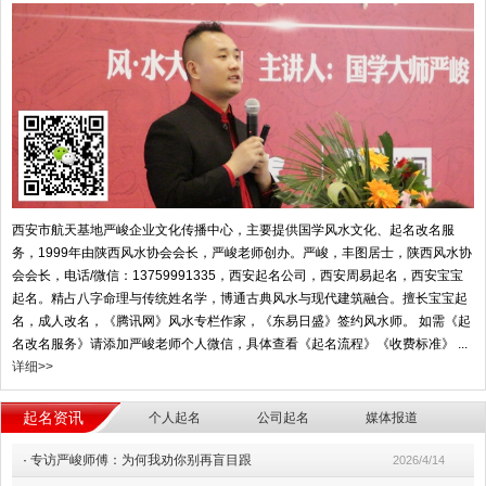
西安市航天基地严峻企业文化传播中心，主要提供国学风水文化、起名改名服
务，1999年由陕西风水协会会长，严峻老师创办。严峻，丰图居士，陕西风水协
会会长，电话/微信：13759991335，西安起名公司，西安周易起名，西安宝宝
起名。精占八字命理与传统姓名学，博通古典风水与现代建筑融合。擅长宝宝起
名，成人改名，《腾讯网》风水专栏作家，《东易日盛》签约风水师。 如需《起
名改名服务》请添加严峻老师个人微信，具体查看《起名流程》《收费标准》 ...
详细>>
起名资讯
个人起名
公司起名
媒体报道
·
专访严峻师傅：为何我劝你别再盲目跟
2026/4/14