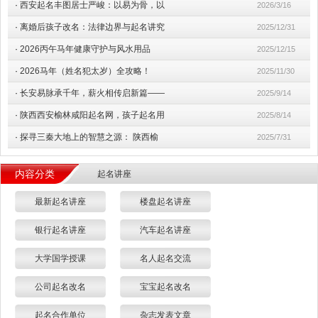
·
西安起名丰图居士严峻：以易为骨，以
2026/3/16
·
离婚后孩子改名：法律边界与起名讲究
2025/12/31
·
2026丙午马年健康守护与风水用品
2025/12/15
·
2026马年（姓名犯太岁）全攻略！
2025/11/30
·
长安易脉承千年，薪火相传启新篇——
2025/9/14
·
陕西西安榆林咸阳起名网，孩子起名用
2025/8/14
·
探寻三秦大地上的智慧之源： 陕西榆
2025/7/31
内容分类
起名讲座
最新起名讲座
楼盘起名讲座
银行起名讲座
汽车起名讲座
大学国学授课
名人起名交流
公司起名改名
宝宝起名改名
起名合作单位
杂志发表文章