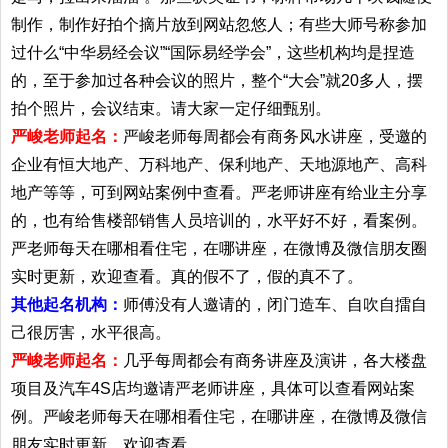
制作，制作好拍个摘片放到网站忽悠人；有些大师号称参加
过什么“中华易经会议”“国际易经学会”，这些机构均是捏造
的，至于参加过各种会议的照片，整个“大会”就20多人，摆
拍个照片，会议结束。请大家一定仔细甄别。
严峻老师起名：
严峻老师每周都会有商务风水讲座，受邀的
企业有恒大地产、万科地产、保利地产、天地源地产、高科
地产等等，可到网站案例中查看。严老师讲座有给业主分享
的，也有给售楼部销售人员培训的，水平好不好，看案例。
严老师每天在哪相看住宅，在哪讲座，在微博及微信朋友圈
实时更新，欢迎查看。真的假不了，假的真不了。
其他起名机构：
师傅没有人邀请的，闭门造车、自吹自擂自
己很厉害，水平很高。
严峻老师起名：
几乎每周都会有商务讲座及演讲，各大楼盘
项目及汽车4S店均邀请严老师讲座，具体可以查看网站案
例。严峻老师每天在哪相看住宅，在哪讲座，在微博及微信
朋友实时更新，欢迎查看。