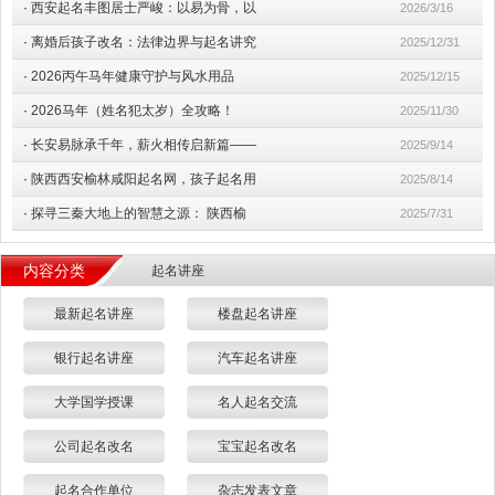
·
西安起名丰图居士严峻：以易为骨，以
2026/3/16
·
离婚后孩子改名：法律边界与起名讲究
2025/12/31
·
2026丙午马年健康守护与风水用品
2025/12/15
·
2026马年（姓名犯太岁）全攻略！
2025/11/30
·
长安易脉承千年，薪火相传启新篇——
2025/9/14
·
陕西西安榆林咸阳起名网，孩子起名用
2025/8/14
·
探寻三秦大地上的智慧之源： 陕西榆
2025/7/31
内容分类
起名讲座
最新起名讲座
楼盘起名讲座
银行起名讲座
汽车起名讲座
大学国学授课
名人起名交流
公司起名改名
宝宝起名改名
起名合作单位
杂志发表文章