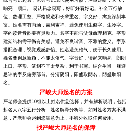
综合考虑起名；也会考虑现代使用习惯，注重好听，大气，
响亮，顺口。 易认易念易写，好听好看好记。补全五行缺
位、数理工整。严格规避和长辈重名。字义好，寓意深刻丰
富。姓名需有内涵，吉利吉祥。避免使用生僻字、生冷字。
字的读音音韵要有灵动力。名字不能与父母命理相克。字形
建架结构需平衡有美感。避免不良谐音、不雅的意义。字形
搭配合理，视觉观感舒怡。姓名避免稚气，便于长久使用。
姓名要创意新颖，不能太俗气。字音好，读起来响亮，朗朗
上口。字形、笔划不宜太复杂，利于书写。结合生肖，规避
忌讳的字及偏旁部首。分清阴阳，阳盛取阴名，阴盛取阳
名。
严峻大师起名的方案
严老师会提供10组以上姓名供您选择，并有解析说明，包括
起名人八字五行分析，姓名解释分析等。如对姓名方案不满
意，严老师会起到您满意为止，不额外收取任何费用。
找严峻大师起名的保障