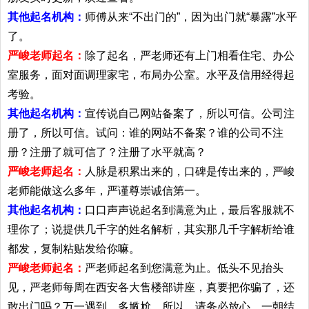
其他起名机构：
师傅从来“不出门的”，因为出门就“暴露”水平
了。
严峻老师起名：
除了起名，严老师还有上门相看住宅、办公
室服务，面对面调理家宅，布局办公室。水平及信用经得起
考验。
其他起名机构：
宣传说自己网站备案了，所以可信。公司注
册了，所以可信。试问：谁的网站不备案？谁的公司不注
册？注册了就可信了？注册了水平就高？
严峻老师起名：
人脉是积累出来的，口碑是传出来的，严峻
老师能做这么多年，严谨尊崇诚信第一。
其他起名机构：
口口声声说起名到满意为止，最后客服就不
理你了；说提供几千字的姓名解析，其实那几千字解析给谁
都发，复制粘贴发给你嘛。
严峻老师起名：
严老师起名到您满意为止。低头不见抬头
见，严老师每周在西安各大售楼部讲座，真要把你骗了，还
敢出门吗？万一遇到，多尴尬。所以，请务必放心。一朝结