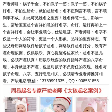
严老师讲：赐子千金，不如教子一艺；教子一艺，不如赐子
好名。不怕生错命，就怕起错名；名不正则言不顺，言不顺
则事不成。由此可见姓名之重要！姓名伴随一生，影响一
生，需给宝宝起个吉祥如意的好名字。命好、运好再加上一
个吉祥好名，会让事业顺心，仕途坦荡。严老师讲：名字不
仅是一个人的符号，更是一个人形象、品味的重要标志。有
些父母用网络软件给孩子起名，网络软件起名打分，没有严
谨命理依据，仅供娱乐。真心提醒各位家长：起名不是儿
戏，必须严谨认真！用娱乐玩耍的软件指导严谨的八字命
理，本身就是不严谨，也是对孩子不负责任的表现。姓名与
孩子命理、八字、五行息息相关，必须请专业老师推算相
看。严峻电话/微信：13759991335，QQ：908551855