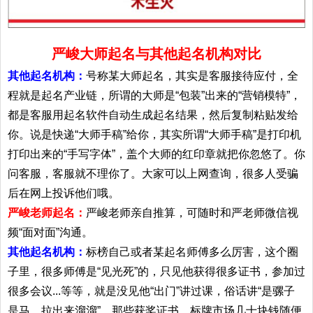
严峻大师起名与其他起名机构对比
其他起名机构：
号称某大师起名，其实是客服接待应付，全
程就是起名产业链，所谓的大师是“包装”出来的“营销模特”，
都是客服用起名软件自动生成起名结果，然后复制粘贴发给
你。说是快递“大师手稿”给你，其实所谓“大师手稿”是打印机
打印出来的“手写字体”，盖个大师的红印章就把你忽悠了。你
问客服，客服就不理你了。大家可以上网查询，很多人受骗
后在网上投诉他们哦。
严峻老师起名：
严峻老师亲自推算，可随时和严老师微信视
频“面对面”沟通。
其他起名机构：
标榜自己或者某起名师傅多么厉害，这个圈
子里，很多师傅是“见光死”的，只见他获得很多证书，参加过
很多会议...等等，就是没见他“出门”讲过课，俗话讲“是骡子
是马，拉出来溜溜”。那些获奖证书，标牌市场几十块钱随便