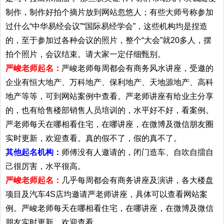
制作，制作好拍个摘片放到网站忽悠人；有些大师号称参加
过什么“中华易经会议”“国际易经学会”，这些机构均是捏造
的，至于参加过各种会议的照片，整个“大会”就20多人，摆
拍个照片，会议结束。请大家一定仔细甄别。
严峻老师起名：
严峻老师每周都会有商务风水讲座，受邀的
企业有恒大地产、万科地产、保利地产、天地源地产、高科
地产等等，可到网站案例中查看。严老师讲座有给业主分享
的，也有给售楼部销售人员培训的，水平好不好，看案例。
严老师每天在哪相看住宅，在哪讲座，在微博及微信朋友圈
实时更新，欢迎查看。真的假不了，假的真不了。
其他起名机构：
师傅没有人邀请的，闭门造车、自吹自擂自
己很厉害，水平很高。
严峻老师起名：
几乎每周都会有商务讲座及演讲，各大楼盘
项目及汽车4S店均邀请严老师讲座，具体可以查看网站案
例。严峻老师每天在哪相看住宅，在哪讲座，在微博及微信
朋友实时更新，欢迎查看。