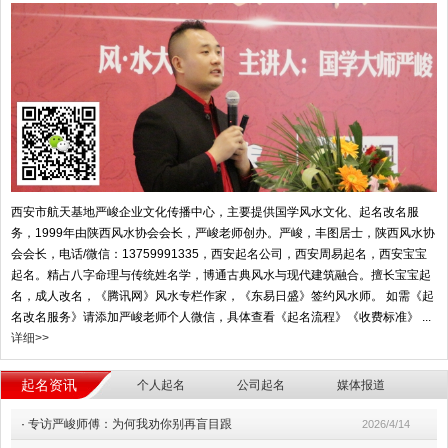
西安市航天基地严峻企业文化传播中心，主要提供国学风水文化、起名改名服
务，1999年由陕西风水协会会长，严峻老师创办。严峻，丰图居士，陕西风水协
会会长，电话/微信：13759991335，西安起名公司，西安周易起名，西安宝宝
起名。精占八字命理与传统姓名学，博通古典风水与现代建筑融合。擅长宝宝起
名，成人改名，《腾讯网》风水专栏作家，《东易日盛》签约风水师。 如需《起
名改名服务》请添加严峻老师个人微信，具体查看《起名流程》《收费标准》 ...
详细>>
起名资讯
个人起名
公司起名
媒体报道
·
专访严峻师傅：为何我劝你别再盲目跟
2026/4/14