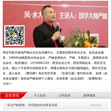
西安市航天基地严峻企业文化传播中心，主要提供国学风水文化、起名改名服
务，1999年由陕西风水协会会长，严峻老师创办。严峻，丰图居士，陕西风水协
会会长，电话/微信：13759991335，西安起名公司，西安周易起名，西安宝宝
起名。精占八字命理与传统姓名学，博通古典风水与现代建筑融合。擅长宝宝起
名，成人改名，《腾讯网》风水专栏作家，《东易日盛》签约风水师。 如需《起
名改名服务》请添加严峻老师个人微信，具体查看《起名流程》《收费标准》 ...
详细>>
起名资讯
个人起名
公司起名
媒体报道
·
专访严峻师傅：为何我劝你别再盲目跟
2026/4/14