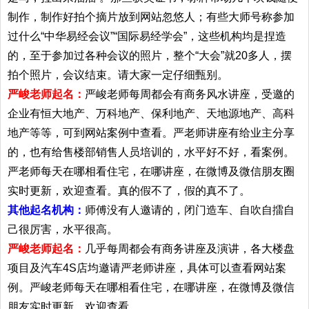
制作，制作好拍个摘片放到网站忽悠人；有些大师号称参加
过什么“中华易经会议”“国际易经学会”，这些机构均是捏造
的，至于参加过各种会议的照片，整个“大会”就20多人，摆
拍个照片，会议结束。请大家一定仔细甄别。
严峻老师起名：
严峻老师每周都会有商务风水讲座，受邀的
企业有恒大地产、万科地产、保利地产、天地源地产、高科
地产等等，可到网站案例中查看。严老师讲座有给业主分享
的，也有给售楼部销售人员培训的，水平好不好，看案例。
严老师每天在哪相看住宅，在哪讲座，在微博及微信朋友圈
实时更新，欢迎查看。真的假不了，假的真不了。
其他起名机构：
师傅没有人邀请的，闭门造车、自吹自擂自
己很厉害，水平很高。
严峻老师起名：
几乎每周都会有商务讲座及演讲，各大楼盘
项目及汽车4S店均邀请严老师讲座，具体可以查看网站案
例。严峻老师每天在哪相看住宅，在哪讲座，在微博及微信
朋友实时更新，欢迎查看。