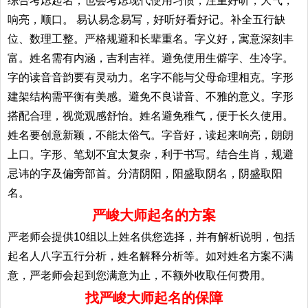
综合考虑起名；也会考虑现代使用习惯，注重好听，大气，
响亮，顺口。 易认易念易写，好听好看好记。补全五行缺
位、数理工整。严格规避和长辈重名。字义好，寓意深刻丰
富。姓名需有内涵，吉利吉祥。避免使用生僻字、生冷字。
字的读音音韵要有灵动力。名字不能与父母命理相克。字形
建架结构需平衡有美感。避免不良谐音、不雅的意义。字形
搭配合理，视觉观感舒怡。姓名避免稚气，便于长久使用。
姓名要创意新颖，不能太俗气。字音好，读起来响亮，朗朗
上口。字形、笔划不宜太复杂，利于书写。结合生肖，规避
忌讳的字及偏旁部首。分清阴阳，阳盛取阴名，阴盛取阳
名。
严峻大师起名的方案
严老师会提供10组以上姓名供您选择，并有解析说明，包括
起名人八字五行分析，姓名解释分析等。如对姓名方案不满
意，严老师会起到您满意为止，不额外收取任何费用。
找严峻大师起名的保障