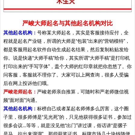
严峻大师起名与其他起名机构对比
其他起名机构：
号称某大师起名，其实是客服接待应付，全
程就是起名产业链，所谓的大师是“包装”出来的“营销模特”，
都是客服用起名软件自动生成起名结果，然后复制粘贴发给
你。说是快递“大师手稿”给你，其实所谓“大师手稿”是打印机
打印出来的“手写字体”，盖个大师的红印章就把你忽悠了。你
问客服，客服就不理你了。大家可以上网查询，很多人受骗
后在网上投诉他们哦。
严峻老师起名：
严峻老师亲自推算，可随时和严老师微信视
频“面对面”沟通。
其他起名机构：
标榜自己或者某起名师傅多么厉害，这个圈
子里，很多师傅是“见光死”的，只见他获得很多证书，参加过
很多会议...等等，就是没见他“出门”讲过课，俗话讲“是骡子
是马，拉出来溜溜”。那些获奖证书，标牌市场几十块钱随便