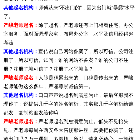
其他起名机构：
师傅从来“不出门的”，因为出门就“暴露”水平
了。
严峻老师起名：
除了起名，严老师还有上门相看住宅、办公
室服务，面对面调理家宅，布局办公室。水平及信用经得起
考验。
其他起名机构：
宣传说自己网站备案了，所以可信。公司注
册了，所以可信。试问：谁的网站不备案？谁的公司不注
册？注册了就可信了？注册了水平就高？
严峻老师起名：
人脉是积累出来的，口碑是传出来的，严峻
老师能做这么多年，严谨尊崇诚信第一。
其他起名机构：
口口声声说起名到满意为止，最后客服就不
理你了；说提供几千字的姓名解析，其实那几千字解析给谁
都发，复制粘贴发给你嘛。
严峻老师起名：
严老师起名到您满意为止。低头不见抬头
见，严老师每周在西安各大售楼部讲座，真要把你骗了，还
敢出门吗？万一遇到，多尴尬。所以，请务必放心。一朝结