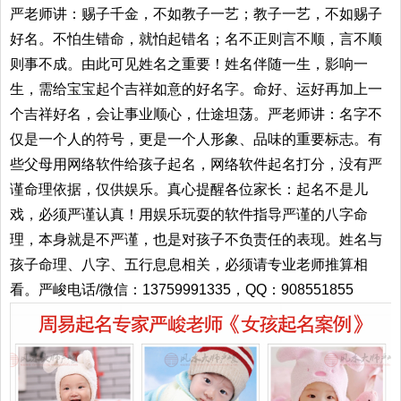
严老师讲：赐子千金，不如教子一艺；教子一艺，不如赐子
好名。不怕生错命，就怕起错名；名不正则言不顺，言不顺
则事不成。由此可见姓名之重要！姓名伴随一生，影响一
生，需给宝宝起个吉祥如意的好名字。命好、运好再加上一
个吉祥好名，会让事业顺心，仕途坦荡。严老师讲：名字不
仅是一个人的符号，更是一个人形象、品味的重要标志。有
些父母用网络软件给孩子起名，网络软件起名打分，没有严
谨命理依据，仅供娱乐。真心提醒各位家长：起名不是儿
戏，必须严谨认真！用娱乐玩耍的软件指导严谨的八字命
理，本身就是不严谨，也是对孩子不负责任的表现。姓名与
孩子命理、八字、五行息息相关，必须请专业老师推算相
看。严峻电话/微信：13759991335，QQ：908551855