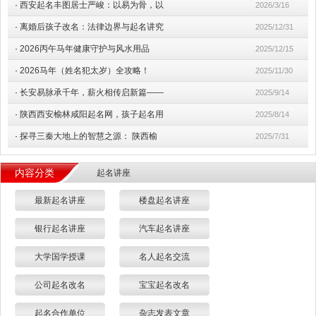
·
西安起名丰图居士严峻：以易为骨，以
2026/3/16
·
离婚后孩子改名：法律边界与起名讲究
2025/12/31
·
2026丙午马年健康守护与风水用品
2025/12/15
·
2026马年（姓名犯太岁）全攻略！
2025/11/30
·
长安易脉承千年，薪火相传启新篇——
2025/9/14
·
陕西西安榆林咸阳起名网，孩子起名用
2025/8/14
·
探寻三秦大地上的智慧之源： 陕西榆
2025/7/31
内容分类
起名讲座
最新起名讲座
楼盘起名讲座
银行起名讲座
汽车起名讲座
大学国学授课
名人起名交流
公司起名改名
宝宝起名改名
起名合作单位
杂志发表文章