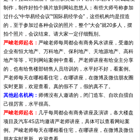
制作，制作好拍个摘片放到网站忽悠人；有些大师号称参加
过什么“中华易经会议”“国际易经学会”，这些机构均是捏造
的，至于参加过各种会议的照片，整个“大会”就20多人，摆
拍个照片，会议结束。请大家一定仔细甄别。
严峻老师起名：
严峻老师每周都会有商务风水讲座，受邀的
企业有恒大地产、万科地产、保利地产、天地源地产、高科
地产等等，可到网站案例中查看。严老师讲座有给业主分享
的，也有给售楼部销售人员培训的，水平好不好，看案例。
严老师每天在哪相看住宅，在哪讲座，在微博及微信朋友圈
实时更新，欢迎查看。真的假不了，假的真不了。
其他起名机构：
师傅没有人邀请的，闭门造车、自吹自擂自
己很厉害，水平很高。
严峻老师起名：
几乎每周都会有商务讲座及演讲，各大楼盘
项目及汽车4S店均邀请严老师讲座，具体可以查看网站案
例。严峻老师每天在哪相看住宅，在哪讲座，在微博及微信
朋友实时更新，欢迎查看。