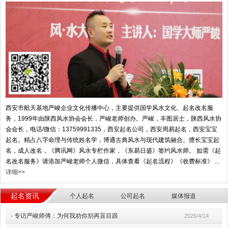
西安市航天基地严峻企业文化传播中心，主要提供国学风水文化、起名改名服
务，1999年由陕西风水协会会长，严峻老师创办。严峻，丰图居士，陕西风水协
会会长，电话/微信：13759991335，西安起名公司，西安周易起名，西安宝宝
起名。精占八字命理与传统姓名学，博通古典风水与现代建筑融合。擅长宝宝起
名，成人改名，《腾讯网》风水专栏作家，《东易日盛》签约风水师。 如需《起
名改名服务》请添加严峻老师个人微信，具体查看《起名流程》《收费标准》 ...
详细>>
起名资讯
个人起名
公司起名
媒体报道
·
专访严峻师傅：为何我劝你别再盲目跟
2026/4/14