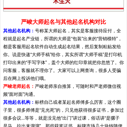
严峻大师起名与其他起名机构对比
其他起名机构：
号称某大师起名，其实是客服接待应付，全
程就是起名产业链，所谓的大师是“包装”出来的“营销模特”，
都是客服用起名软件自动生成起名结果，然后复制粘贴发给
你。说是快递“大师手稿”给你，其实所谓“大师手稿”是打印机
打印出来的“手写字体”，盖个大师的红印章就把你忽悠了。你
问客服，客服就不理你了。大家可以上网查询，很多人受骗
后在网上投诉他们哦。
严峻老师起名：
严峻老师亲自推算，可随时和严老师微信视
频“面对面”沟通。
其他起名机构：
标榜自己或者某起名师傅多么厉害，这个圈
子里，很多师傅是“见光死”的，只见他获得很多证书，参加过
很多会议...等等，就是没见他“出门”讲过课，俗话讲“是骡子
是马，拉出来溜溜”。那些获奖证书，标牌市场几十块钱随便