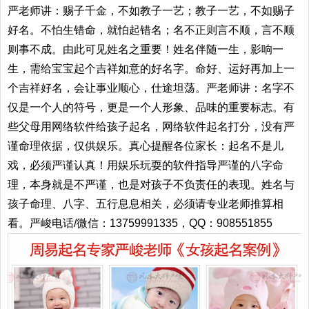
严老师讲：赐子千金，不如教子一艺；教子一艺，不如赐子
好名。不怕生错命，就怕起错名；名不正则言不顺，言不顺
则事不成。由此可见姓名之重要！姓名伴随一生，影响一
生，需给宝宝起个吉祥如意的好名字。命好、运好再加上一
个吉祥好名，会让事业顺心，仕途坦荡。严老师讲：名字不
仅是一个人的符号，更是一个人形象、品味的重要标志。有
些父母用网络软件给孩子起名，网络软件起名打分，没有严
谨命理依据，仅供娱乐。真心提醒各位家长：起名不是儿
戏，必须严谨认真！用娱乐玩耍的软件指导严谨的八字命
理，本身就是不严谨，也是对孩子不负责任的表现。姓名与
孩子命理、八字、五行息息相关，必须请专业老师推算相
看。严峻电话/微信：13759991335，QQ：908551855