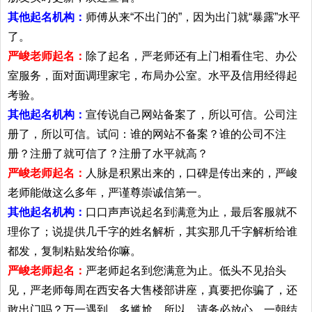
其他起名机构：
师傅从来“不出门的”，因为出门就“暴露”水平
了。
严峻老师起名：
除了起名，严老师还有上门相看住宅、办公
室服务，面对面调理家宅，布局办公室。水平及信用经得起
考验。
其他起名机构：
宣传说自己网站备案了，所以可信。公司注
册了，所以可信。试问：谁的网站不备案？谁的公司不注
册？注册了就可信了？注册了水平就高？
严峻老师起名：
人脉是积累出来的，口碑是传出来的，严峻
老师能做这么多年，严谨尊崇诚信第一。
其他起名机构：
口口声声说起名到满意为止，最后客服就不
理你了；说提供几千字的姓名解析，其实那几千字解析给谁
都发，复制粘贴发给你嘛。
严峻老师起名：
严老师起名到您满意为止。低头不见抬头
见，严老师每周在西安各大售楼部讲座，真要把你骗了，还
敢出门吗？万一遇到，多尴尬。所以，请务必放心。一朝结