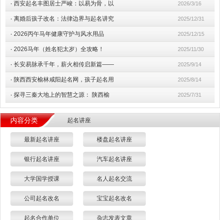
·
西安起名丰图居士严峻：以易为骨，以
2026/3/16
·
离婚后孩子改名：法律边界与起名讲究
2025/12/31
·
2026丙午马年健康守护与风水用品
2025/12/15
·
2026马年（姓名犯太岁）全攻略！
2025/11/30
·
长安易脉承千年，薪火相传启新篇——
2025/9/14
·
陕西西安榆林咸阳起名网，孩子起名用
2025/8/14
·
探寻三秦大地上的智慧之源： 陕西榆
2025/7/31
内容分类
起名讲座
最新起名讲座
楼盘起名讲座
银行起名讲座
汽车起名讲座
大学国学授课
名人起名交流
公司起名改名
宝宝起名改名
起名合作单位
杂志发表文章