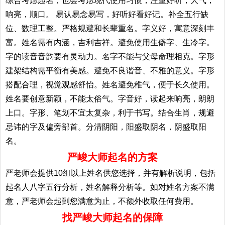
综合考虑起名；也会考虑现代使用习惯，注重好听，大气，
响亮，顺口。 易认易念易写，好听好看好记。补全五行缺
位、数理工整。严格规避和长辈重名。字义好，寓意深刻丰
富。姓名需有内涵，吉利吉祥。避免使用生僻字、生冷字。
字的读音音韵要有灵动力。名字不能与父母命理相克。字形
建架结构需平衡有美感。避免不良谐音、不雅的意义。字形
搭配合理，视觉观感舒怡。姓名避免稚气，便于长久使用。
姓名要创意新颖，不能太俗气。字音好，读起来响亮，朗朗
上口。字形、笔划不宜太复杂，利于书写。结合生肖，规避
忌讳的字及偏旁部首。分清阴阳，阳盛取阴名，阴盛取阳
名。
严峻大师起名的方案
严老师会提供10组以上姓名供您选择，并有解析说明，包括
起名人八字五行分析，姓名解释分析等。如对姓名方案不满
意，严老师会起到您满意为止，不额外收取任何费用。
找严峻大师起名的保障