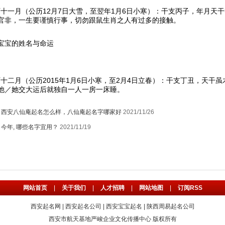
农历十一月（公历12月7日大雪，至翌年1月6日小寒）：干支丙子，年月
官非，一生要谨慎行事，切勿跟鼠生肖之人有过多的接触。
宝宝的姓名与命运
农历十二月（公历2015年1月6日小寒，至2月4日立春）：干支丁丑，天
他／她交大运后就独自一人一房一床睡。
：
西安八仙庵起名怎么样，八仙庵起名字哪家好
2021/11/26
：
今年, 哪些名字宜用？
2021/11/19
网站首页
|
关于我们
|
人才招聘
|
网站地图
|
订阅RSS
西安起名网
|
西安起名公司
|
西安宝宝起名
|
陕西周易起名公司
西安市航天基地严峻企业文化传播中心 版权所有