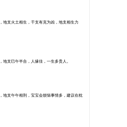
克，地支火土相生，干支有克为凶，地支相生力
合，地支巳午半合，人缘佳，一生多贵人。
克，地支午午相刑，宝宝会烦恼事情多，建议在枕