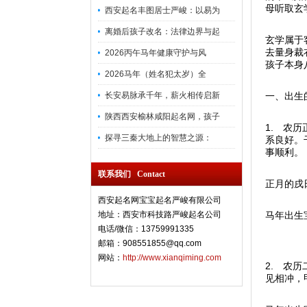
母听取玄
西安起名丰图居士严峻：以易为
离婚后孩子改名：法律边界与起
玄学属于
去量身裁
2026丙午马年健康守护与风
孩子本身
2026马年（姓名犯太岁）全
长安易脉承千年，薪火相传启新
一、出生
陕西西安榆林咸阳起名网，孩子
1. 农
探寻三秦大地上的智慧之源：
系良好。
事顺利。
联系我们 Contact
正月的戌
西安起名网宝宝起名严峻有限公司
地址：西安市科技路严峻起名公司
马年出生
电话/微信：13759991335
邮箱：908551855@qq.com
网站：
http://www.xianqiming.com
2. 农
见相冲，