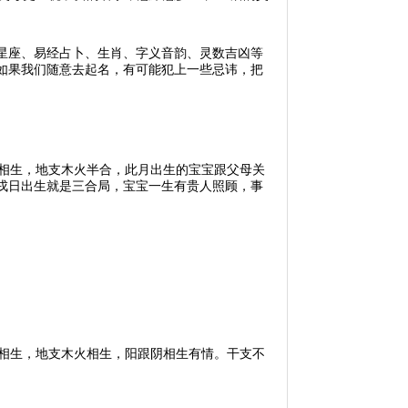
星座、易经占卜、生肖、字义音韵、灵数吉凶等
如果我们随意去起名，有可能犯上一些忌讳，把
火相生，地支木火半合，此月出生的宝宝跟父母关
戌日出生就是三合局，宝宝一生有贵人照顾，事
火相生，地支木火相生，阳跟阴相生有情。干支不