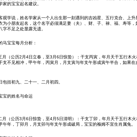
学家的宝宝起名建议。
客观学说，姓名学家从一个人出生那一刻遇到的吉凶星、五行克合、上升
衣为小朋友起名，这个名字必须满足妻（夫）、财、子、禄、福、寿等，
八字不足之处显露无遗。
的马宝宝每月分析：
历正月（公历2月4日立春，至3月6日惊蛰）：干支丙寅，年月天干五行木
干支不见相冲，甲午年，丙寅月，月支寅与年支午形成寅午半合，如果在
日包括初九、二十一、二月初四。
宝宝的姓名与命运
历二月（公历3月6日惊蛰，至4月5日清明）：干支丁卯，年月天干五行木
甲午年，丁卯月，月支卯与年支午形成破局，宝宝的褓姆不宜生肖属兔。