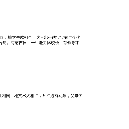
甲相同，地支午戌相合，这月出生的宝宝有二个优
合局。有这吉日，一生能力比较强，有领导才
属性相同，地支水火相冲，凡冲必有动象，父母关