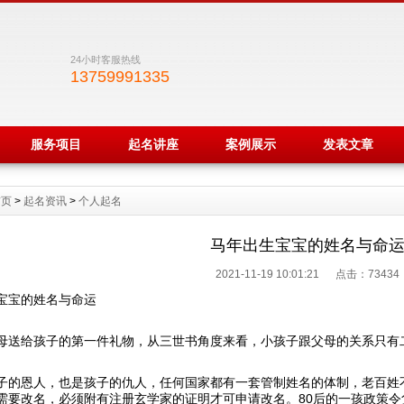
24小时客服热线
13759991335
服务项目
起名讲座
案例展示
发表文章
首页
>
起名资讯
>
个人起名
马年出生宝宝的姓名与命
2021-11-19 10:01:21 点击：
73434
宝宝的姓名与命运
母送给孩子的第一件礼物，从三世书角度来看，小孩子跟父母的关系只有
子的恩人，也是孩子的仇人，任何国家都有一套管制姓名的体制，老百姓
需要改名，必须附有注册玄学家的证明才可申请改名。80后的一孩政策令