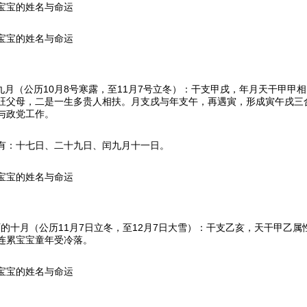
宝宝的姓名与命运
宝宝的姓名与命运
历九月（公历10月8号寒露，至11月7号立冬）：干支甲戌，年月天干甲
旺父母，二是一生多贵人相扶。月支戌与年支午，再遇寅，形成寅午戌三
与政党工作。
有：十七日、二十九日、闰九月十一日。
宝宝的姓名与命运
农历的十月（公历11月7日立冬，至12月7日大雪）：干支乙亥，天干甲乙
连累宝宝童年受冷落。
宝宝的姓名与命运