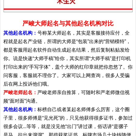
严峻大师起名与其他起名机构对比
其他起名机构：
号称某大师起名，其实是客服接待应付，全
程就是起名产业链，所谓的大师是“包装”出来的“营销模特”，
都是客服用起名软件自动生成起名结果，然后复制粘贴发给
你。说是快递“大师手稿”给你，其实所谓“大师手稿”是打印机
打印出来的“手写字体”，盖个大师的红印章就把你忽悠了。你
问客服，客服就不理你了。大家可以上网查询，很多人受骗
后在网上投诉他们哦。
严峻老师起名：
严峻老师亲自推算，可随时和严老师微信视
频“面对面”沟通。
其他起名机构：
标榜自己或者某起名师傅多么厉害，这个圈
子里，很多师傅是“见光死”的，只见他获得很多证书，参加过
很多会议...等等，就是没见他“出门”讲过课，俗话讲“是骡子
是马，拉出来溜溜”。那些获奖证书，标牌市场几十块钱随便