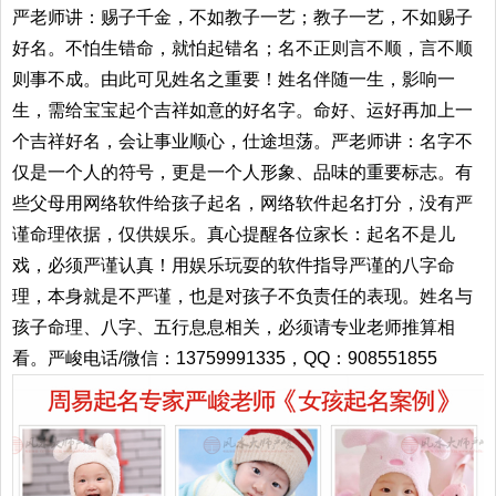
严老师讲：赐子千金，不如教子一艺；教子一艺，不如赐子
好名。不怕生错命，就怕起错名；名不正则言不顺，言不顺
则事不成。由此可见姓名之重要！姓名伴随一生，影响一
生，需给宝宝起个吉祥如意的好名字。命好、运好再加上一
个吉祥好名，会让事业顺心，仕途坦荡。严老师讲：名字不
仅是一个人的符号，更是一个人形象、品味的重要标志。有
些父母用网络软件给孩子起名，网络软件起名打分，没有严
谨命理依据，仅供娱乐。真心提醒各位家长：起名不是儿
戏，必须严谨认真！用娱乐玩耍的软件指导严谨的八字命
理，本身就是不严谨，也是对孩子不负责任的表现。姓名与
孩子命理、八字、五行息息相关，必须请专业老师推算相
看。严峻电话/微信：13759991335，QQ：908551855