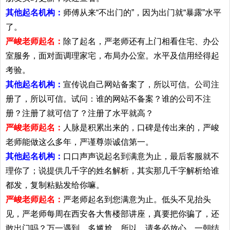
其他起名机构：
师傅从来“不出门的”，因为出门就“暴露”水平
了。
严峻老师起名：
除了起名，严老师还有上门相看住宅、办公
室服务，面对面调理家宅，布局办公室。水平及信用经得起
考验。
其他起名机构：
宣传说自己网站备案了，所以可信。公司注
册了，所以可信。试问：谁的网站不备案？谁的公司不注
册？注册了就可信了？注册了水平就高？
严峻老师起名：
人脉是积累出来的，口碑是传出来的，严峻
老师能做这么多年，严谨尊崇诚信第一。
其他起名机构：
口口声声说起名到满意为止，最后客服就不
理你了；说提供几千字的姓名解析，其实那几千字解析给谁
都发，复制粘贴发给你嘛。
严峻老师起名：
严老师起名到您满意为止。低头不见抬头
见，严老师每周在西安各大售楼部讲座，真要把你骗了，还
敢出门吗？万一遇到，多尴尬。所以，请务必放心。一朝结