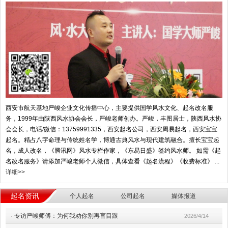
西安市航天基地严峻企业文化传播中心，主要提供国学风水文化、起名改名服
务，1999年由陕西风水协会会长，严峻老师创办。严峻，丰图居士，陕西风水协
会会长，电话/微信：13759991335，西安起名公司，西安周易起名，西安宝宝
起名。精占八字命理与传统姓名学，博通古典风水与现代建筑融合。擅长宝宝起
名，成人改名，《腾讯网》风水专栏作家，《东易日盛》签约风水师。 如需《起
名改名服务》请添加严峻老师个人微信，具体查看《起名流程》《收费标准》 ...
详细>>
起名资讯
个人起名
公司起名
媒体报道
·
专访严峻师傅：为何我劝你别再盲目跟
2026/4/14