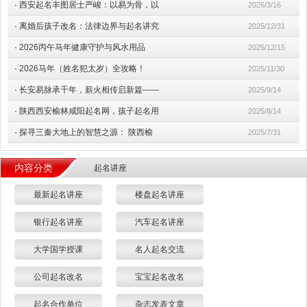
·
西安起名丰图居士严峻：以易为骨，以
2026/3/16
·
离婚后孩子改名：法律边界与起名讲究
2025/12/31
·
2026丙午马年健康守护与风水用品
2025/12/15
·
2026马年（姓名犯太岁）全攻略！
2025/11/30
·
长安易脉承千年，薪火相传启新篇——
2025/9/14
·
陕西西安榆林咸阳起名网，孩子起名用
2025/8/14
·
探寻三秦大地上的智慧之源： 陕西榆
2025/7/31
内容分类
起名讲座
最新起名讲座
楼盘起名讲座
银行起名讲座
汽车起名讲座
大学国学授课
名人起名交流
公司起名改名
宝宝起名改名
起名合作单位
杂志发表文章