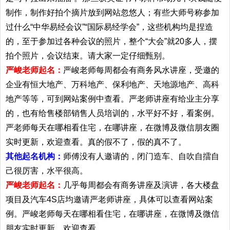
制作，制作好拍个摘片放到网站忽悠人；有些大师号称参加
过什么“中华易经会议”“国际易经学会”，这些机构均是捏造
的，至于参加过各种会议的照片，整个“大会”就20多人，摆
拍个照片，会议结束。请大家一定仔细甄别。
严峻老师起名：
严峻老师每周都会有商务风水讲座，受邀的
企业有恒大地产、万科地产、保利地产、天地源地产、高科
地产等等，可到网站案例中查看。严老师讲座有给业主分享
的，也有给售楼部销售人员培训的，水平好不好，看案例。
严老师每天在哪相看住宅，在哪讲座，在微博及微信朋友圈
实时更新，欢迎查看。真的假不了，假的真不了。
其他起名机构：
师傅没有人邀请的，闭门造车、自吹自擂自
己很厉害，水平很高。
严峻老师起名：
几乎每周都会有商务讲座及演讲，各大楼盘
项目及汽车4S店均邀请严老师讲座，具体可以查看网站案
例。严峻老师每天在哪相看住宅，在哪讲座，在微博及微信
朋友实时更新，欢迎查看。