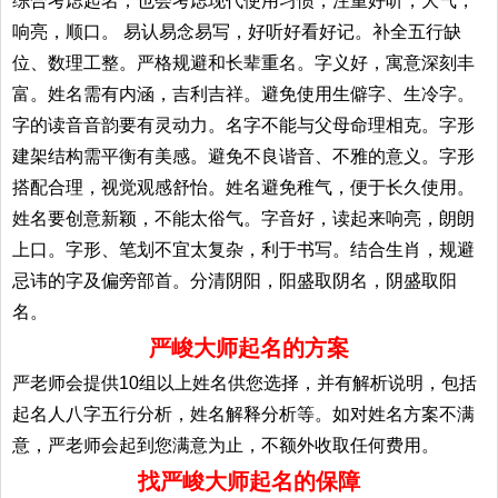
综合考虑起名；也会考虑现代使用习惯，注重好听，大气，
响亮，顺口。 易认易念易写，好听好看好记。补全五行缺
位、数理工整。严格规避和长辈重名。字义好，寓意深刻丰
富。姓名需有内涵，吉利吉祥。避免使用生僻字、生冷字。
字的读音音韵要有灵动力。名字不能与父母命理相克。字形
建架结构需平衡有美感。避免不良谐音、不雅的意义。字形
搭配合理，视觉观感舒怡。姓名避免稚气，便于长久使用。
姓名要创意新颖，不能太俗气。字音好，读起来响亮，朗朗
上口。字形、笔划不宜太复杂，利于书写。结合生肖，规避
忌讳的字及偏旁部首。分清阴阳，阳盛取阴名，阴盛取阳
名。
严峻大师起名的方案
严老师会提供10组以上姓名供您选择，并有解析说明，包括
起名人八字五行分析，姓名解释分析等。如对姓名方案不满
意，严老师会起到您满意为止，不额外收取任何费用。
找严峻大师起名的保障