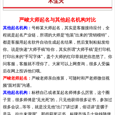
严峻大师起名与其他起名机构对比
其他起名机构：
号称某大师起名，其实是客服接待应付，全
程就是起名产业链，所谓的大师是“包装”出来的“营销模特”，
都是客服用起名软件自动生成起名结果，然后复制粘贴发给
你。说是快递“大师手稿”给你，其实所谓“大师手稿”是打印机
打印出来的“手写字体”，盖个大师的红印章就把你忽悠了。你
问客服，客服就不理你了。大家可以上网查询，很多人受骗
后在网上投诉他们哦。
严峻老师起名：
严峻老师亲自推算，可随时和严老师微信视
频“面对面”沟通。
其他起名机构：
标榜自己或者某起名师傅多么厉害，这个圈
子里，很多师傅是“见光死”的，只见他获得很多证书，参加过
很多会议...等等，就是没见他“出门”讲过课，俗话讲“是骡子
是马，拉出来溜溜”。那些获奖证书，标牌市场几十块钱随便