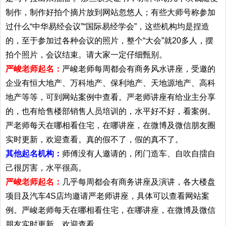
制作，制作好拍个摘片放到网站忽悠人；有些大师号称参加
过什么“中华易经会议”“国际易经学会”，这些机构均是捏造
的，至于参加过各种会议的照片，整个“大会”就20多人，摆
拍个照片，会议结束。请大家一定仔细甄别。
严峻老师起名：
严峻老师每周都会有商务风水讲座，受邀的
企业有恒大地产、万科地产、保利地产、天地源地产、高科
地产等等，可到网站案例中查看。严老师讲座有给业主分享
的，也有给售楼部销售人员培训的，水平好不好，看案例。
严老师每天在哪相看住宅，在哪讲座，在微博及微信朋友圈
实时更新，欢迎查看。真的假不了，假的真不了。
其他起名机构：
师傅没有人邀请的，闭门造车、自吹自擂自
己很厉害，水平很高。
严峻老师起名：
几乎每周都会有商务讲座及演讲，各大楼盘
项目及汽车4S店均邀请严老师讲座，具体可以查看网站案
例。严峻老师每天在哪相看住宅，在哪讲座，在微博及微信
朋友实时更新，欢迎查看。