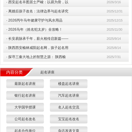
·
西安起名丰图居士严峻：以易为骨，以
2026/3/16
·
离婚后孩子改名：法律边界与起名讲究
2025/12/31
·
2026丙午马年健康守护与风水用品
2025/12/15
·
2026马年（姓名犯太岁）全攻略！
2025/11/30
·
长安易脉承千年，薪火相传启新篇——
2025/9/14
·
陕西西安榆林咸阳起名网，孩子起名用
2025/8/14
·
探寻三秦大地上的智慧之源： 陕西榆
2025/7/31
内容分类
起名讲座
最新起名讲座
楼盘起名讲座
银行起名讲座
汽车起名讲座
大学国学授课
名人起名交流
公司起名改名
宝宝起名改名
起名合作单位
杂志发表文章