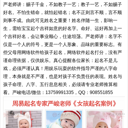
严老师讲：赐子千金，不如教子一艺；教子一艺，不如赐子
好名。不怕生错命，就怕起错名；名不正则言不顺，言不顺
则事不成。由此可见姓名之重要！姓名伴随一生，影响一
生，需给宝宝起个吉祥如意的好名字。命好、运好再加上一
个吉祥好名，会让事业顺心，仕途坦荡。严老师讲：名字不
仅是一个人的符号，更是一个人形象、品味的重要标志。有
些父母用网络软件给孩子起名，网络软件起名打分，没有严
谨命理依据，仅供娱乐。真心提醒各位家长：起名不是儿
戏，必须严谨认真！用娱乐玩耍的软件指导严谨的八字命
理，本身就是不严谨，也是对孩子不负责任的表现。姓名与
孩子命理、八字、五行息息相关，必须请专业老师推算相
看。严峻电话/微信：13759991335，QQ：908551855