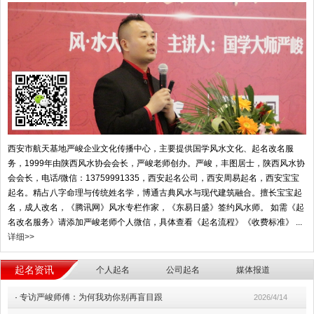
西安市航天基地严峻企业文化传播中心，主要提供国学风水文化、起名改名服
务，1999年由陕西风水协会会长，严峻老师创办。严峻，丰图居士，陕西风水协
会会长，电话/微信：13759991335，西安起名公司，西安周易起名，西安宝宝
起名。精占八字命理与传统姓名学，博通古典风水与现代建筑融合。擅长宝宝起
名，成人改名，《腾讯网》风水专栏作家，《东易日盛》签约风水师。 如需《起
名改名服务》请添加严峻老师个人微信，具体查看《起名流程》《收费标准》 ...
详细>>
起名资讯
个人起名
公司起名
媒体报道
·
专访严峻师傅：为何我劝你别再盲目跟
2026/4/14