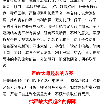
综合考虑起名；也会考虑现代使用习惯，注重好听，大气，
响亮，顺口。 易认易念易写，好听好看好记。补全五行缺
位、数理工整。严格规避和长辈重名。字义好，寓意深刻丰
富。姓名需有内涵，吉利吉祥。避免使用生僻字、生冷字。
字的读音音韵要有灵动力。名字不能与父母命理相克。字形
建架结构需平衡有美感。避免不良谐音、不雅的意义。字形
搭配合理，视觉观感舒怡。姓名避免稚气，便于长久使用。
姓名要创意新颖，不能太俗气。字音好，读起来响亮，朗朗
上口。字形、笔划不宜太复杂，利于书写。结合生肖，规避
忌讳的字及偏旁部首。分清阴阳，阳盛取阴名，阴盛取阳
名。
严峻大师起名的方案
严老师会提供10组以上姓名供您选择，并有解析说明，包括
起名人八字五行分析，姓名解释分析等。如对姓名方案不满
意，严老师会起到您满意为止，不额外收取任何费用。
找严峻大师起名的保障