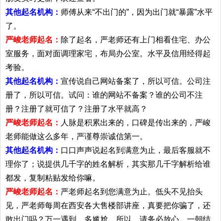
其他起名机构：
师傅从来“不出门的”，因为出门就“暴露”水平
了。
严峻老师起名：
除了起名，严老师还有上门相看住宅、办公
室服务，面对面调理家宅，布局办公室。水平及信用经得起
考验。
其他起名机构：
宣传说自己网站备案了，所以可信。公司注
册了，所以可信。试问：谁的网站不备案？谁的公司不注
册？注册了就可信了？注册了水平就高？
严峻老师起名：
人脉是积累出来的，口碑是传出来的，严峻
老师能做这么多年，严谨尊崇诚信第一。
其他起名机构：
口口声声说起名到满意为止，最后客服就不
理你了；说提供几千字的姓名解析，其实那几千字解析给谁
都发，复制粘贴发给你嘛。
严峻老师起名：
严老师起名到您满意为止。低头不见抬头
见，严老师每周在西安各大售楼部讲座，真要把你骗了，还
敢出门吗？万一遇到，多尴尬。所以，请务必放心。一朝结