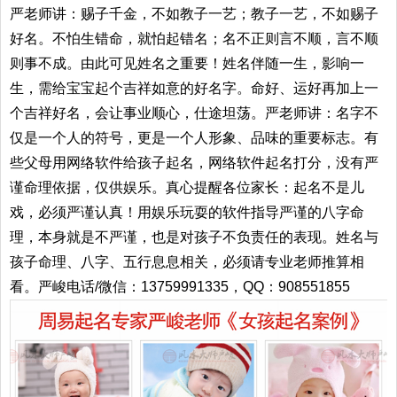
严老师讲：赐子千金，不如教子一艺；教子一艺，不如赐子
好名。不怕生错命，就怕起错名；名不正则言不顺，言不顺
则事不成。由此可见姓名之重要！姓名伴随一生，影响一
生，需给宝宝起个吉祥如意的好名字。命好、运好再加上一
个吉祥好名，会让事业顺心，仕途坦荡。严老师讲：名字不
仅是一个人的符号，更是一个人形象、品味的重要标志。有
些父母用网络软件给孩子起名，网络软件起名打分，没有严
谨命理依据，仅供娱乐。真心提醒各位家长：起名不是儿
戏，必须严谨认真！用娱乐玩耍的软件指导严谨的八字命
理，本身就是不严谨，也是对孩子不负责任的表现。姓名与
孩子命理、八字、五行息息相关，必须请专业老师推算相
看。严峻电话/微信：13759991335，QQ：908551855