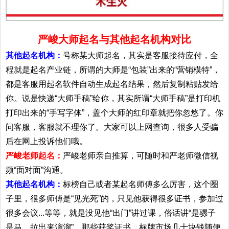
严峻大师起名与其他起名机构对比
其他起名机构：
号称某大师起名，其实是客服接待应付，全
程就是起名产业链，所谓的大师是“包装”出来的“营销模特”，
都是客服用起名软件自动生成起名结果，然后复制粘贴发给
你。说是快递“大师手稿”给你，其实所谓“大师手稿”是打印机
打印出来的“手写字体”，盖个大师的红印章就把你忽悠了。你
问客服，客服就不理你了。大家可以上网查询，很多人受骗
后在网上投诉他们哦。
严峻老师起名：
严峻老师亲自推算，可随时和严老师微信视
频“面对面”沟通。
其他起名机构：
标榜自己或者某起名师傅多么厉害，这个圈
子里，很多师傅是“见光死”的，只见他获得很多证书，参加过
很多会议...等等，就是没见他“出门”讲过课，俗话讲“是骡子
是马，拉出来溜溜”。那些获奖证书，标牌市场几十块钱随便