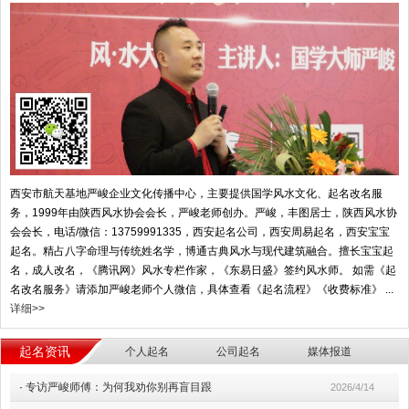
西安市航天基地严峻企业文化传播中心，主要提供国学风水文化、起名改名服
务，1999年由陕西风水协会会长，严峻老师创办。严峻，丰图居士，陕西风水协
会会长，电话/微信：13759991335，西安起名公司，西安周易起名，西安宝宝
起名。精占八字命理与传统姓名学，博通古典风水与现代建筑融合。擅长宝宝起
名，成人改名，《腾讯网》风水专栏作家，《东易日盛》签约风水师。 如需《起
名改名服务》请添加严峻老师个人微信，具体查看《起名流程》《收费标准》 ...
详细>>
起名资讯
个人起名
公司起名
媒体报道
·
专访严峻师傅：为何我劝你别再盲目跟
2026/4/14