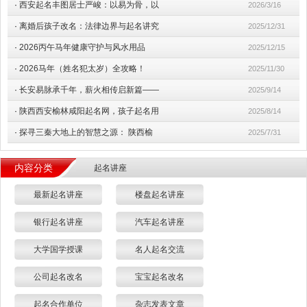
·
西安起名丰图居士严峻：以易为骨，以
2026/3/16
·
离婚后孩子改名：法律边界与起名讲究
2025/12/31
·
2026丙午马年健康守护与风水用品
2025/12/15
·
2026马年（姓名犯太岁）全攻略！
2025/11/30
·
长安易脉承千年，薪火相传启新篇——
2025/9/14
·
陕西西安榆林咸阳起名网，孩子起名用
2025/8/14
·
探寻三秦大地上的智慧之源： 陕西榆
2025/7/31
内容分类
起名讲座
最新起名讲座
楼盘起名讲座
银行起名讲座
汽车起名讲座
大学国学授课
名人起名交流
公司起名改名
宝宝起名改名
起名合作单位
杂志发表文章