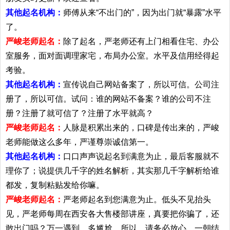
其他起名机构：
师傅从来“不出门的”，因为出门就“暴露”水平
了。
严峻老师起名：
除了起名，严老师还有上门相看住宅、办公
室服务，面对面调理家宅，布局办公室。水平及信用经得起
考验。
其他起名机构：
宣传说自己网站备案了，所以可信。公司注
册了，所以可信。试问：谁的网站不备案？谁的公司不注
册？注册了就可信了？注册了水平就高？
严峻老师起名：
人脉是积累出来的，口碑是传出来的，严峻
老师能做这么多年，严谨尊崇诚信第一。
其他起名机构：
口口声声说起名到满意为止，最后客服就不
理你了；说提供几千字的姓名解析，其实那几千字解析给谁
都发，复制粘贴发给你嘛。
严峻老师起名：
严老师起名到您满意为止。低头不见抬头
见，严老师每周在西安各大售楼部讲座，真要把你骗了，还
敢出门吗？万一遇到，多尴尬。所以，请务必放心。一朝结