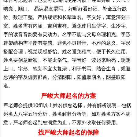
综合考虑起名；也会考虑现代使用习惯，注重好听，大气，
响亮，顺口。 易认易念易写，好听好看好记。补全五行缺
位、数理工整。严格规避和长辈重名。字义好，寓意深刻丰
富。姓名需有内涵，吉利吉祥。避免使用生僻字、生冷字。
字的读音音韵要有灵动力。名字不能与父母命理相克。字形
建架结构需平衡有美感。避免不良谐音、不雅的意义。字形
搭配合理，视觉观感舒怡。姓名避免稚气，便于长久使用。
姓名要创意新颖，不能太俗气。字音好，读起来响亮，朗朗
上口。字形、笔划不宜太复杂，利于书写。结合生肖，规避
忌讳的字及偏旁部首。分清阴阳，阳盛取阴名，阴盛取阳
名。
严峻大师起名的方案
严老师会提供10组以上姓名供您选择，并有解析说明，包括
起名人八字五行分析，姓名解释分析等。如对姓名方案不满
意，严老师会起到您满意为止，不额外收取任何费用。
找严峻大师起名的保障