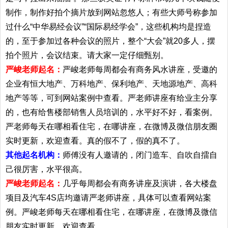
制作，制作好拍个摘片放到网站忽悠人；有些大师号称参加
过什么“中华易经会议”“国际易经学会”，这些机构均是捏造
的，至于参加过各种会议的照片，整个“大会”就20多人，摆
拍个照片，会议结束。请大家一定仔细甄别。
严峻老师起名：
严峻老师每周都会有商务风水讲座，受邀的
企业有恒大地产、万科地产、保利地产、天地源地产、高科
地产等等，可到网站案例中查看。严老师讲座有给业主分享
的，也有给售楼部销售人员培训的，水平好不好，看案例。
严老师每天在哪相看住宅，在哪讲座，在微博及微信朋友圈
实时更新，欢迎查看。真的假不了，假的真不了。
其他起名机构：
师傅没有人邀请的，闭门造车、自吹自擂自
己很厉害，水平很高。
严峻老师起名：
几乎每周都会有商务讲座及演讲，各大楼盘
项目及汽车4S店均邀请严老师讲座，具体可以查看网站案
例。严峻老师每天在哪相看住宅，在哪讲座，在微博及微信
朋友实时更新，欢迎查看。