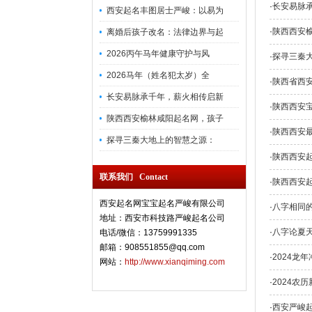
·
长安易脉
西安起名丰图居士严峻：以易为
·
陕西西安
离婚后孩子改名：法律边界与起
2026丙午马年健康守护与风
·
探寻三秦
2026马年（姓名犯太岁）全
·
陕西省西
长安易脉承千年，薪火相传启新
·
陕西西安
陕西西安榆林咸阳起名网，孩子
·
陕西西安
探寻三秦大地上的智慧之源：
·
陕西西安起
联系我们 Contact
·
陕西西安
西安起名网宝宝起名严峻有限公司
·
八字相同
地址：西安市科技路严峻起名公司
·
八字论夏
电话/微信：13759991335
邮箱：908551855@qq.com
·
2024龙
网站：
http://www.xianqiming.com
·
2024农
·
西安严峻