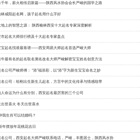
承千年，薪火相传启新篇——陕西风水协会会长严峻的国学之路
榆林咸阳起名网，孩子起名用什么字好
大地上的智慧之源： 陕西榆林西安十大起名专家深度解析
安市起名大师排行榜及十大起名专家盘点
宝宝起名找谁最靠谱——西安周易大师起名首选严峻大师
最牛最有名的起名取名测名改名大师严峻解密宝宝姓名创意方法
名公司严峻师傅： “添”福添彩，以“添”字为新生宝宝命名之妙
起名公司：给刚出生新生儿起名，方言中的文化传承与情感纽带
的人命运为什么有分别，西安起名最厉害的三个公司
天出世喜火 冬天出世喜水
年冲我生肖可以结婚吗？
历新年摆放年花桃花吉日
起名公司，西安起名大师严峻联系电话，严峻，丰图居士，陕西风水协