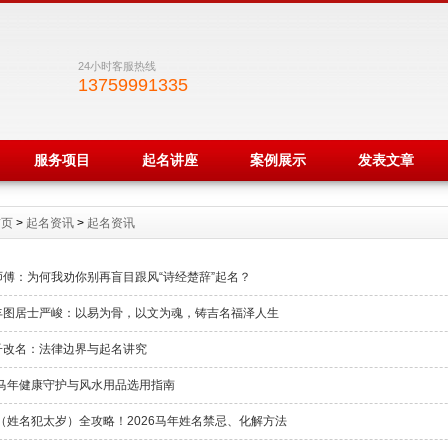
24小时客服热线
13759991335
服务项目
起名讲座
案例展示
发表文章
首页
>
起名资讯
>
起名资讯
师傅：为何我劝你别再盲目跟风“诗经楚辞”起名？
丰图居士严峻：以易为骨，以文为魂，铸吉名福泽人生
子改名：法律边界与起名讲究
午马年健康守护与风水用品选用指南
年（姓名犯太岁）全攻略！2026马年姓名禁忌、化解方法