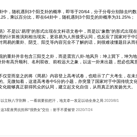
4卦中，随机遇到3个阳爻卦的概率，即等于20/64，分子分母分别除去约数
0.3125，乘以百分比，即在64卦中，随机遇到3个阳爻的卦概率为31.25%；
易》不是以“易理”的形式出现在文科语文卷中，而是以“象数”的形式出
理的计算推演则相当现实，更容易为人所接受认同，也反应了国家对于中
对周易的重卦、阴爻、阳爻等内容完全不了解的话，则很难读懂题目从而
现的重卦并非包含三阳爻之卦，而是震宫八卦-地风升：坤上巽下，坤为
。升卦有高升顺利、名利双收、前程远大之象，以这一卦来出题，想必也寓
不仅堂而皇之的将《周易》内容登上高考试卷，也暗示了广大考生，在未
的。见微知着，这道高考卷中5分的小题，亦突显了国家对于中国传统文
文化能够真正获得民众的认同，建立起文化自信，从而真正的发扬光大。
：
以立秋八字剖释，一看就要掐把汗，地支牵一发足以动全身之局
2020/8/1
：
这3星座男抗拒和“强势女”交往：射手不爱被管
2020/7/24