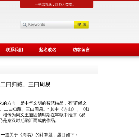
一朝结善缘，终身为益友。
联系我们
起名改名
访客留言
、二曰归藏、三曰周易
化的方向，是中华文明的智慧结晶，有“群经之
山、二曰归藏、三曰周易。” 其中《连山》、《归
》相传为周文王遭囚禁时期在牢狱中推演《易
乃是秦汉时期融汇而成的作品。
现了一道关于《周易》的计算题，题目如下：