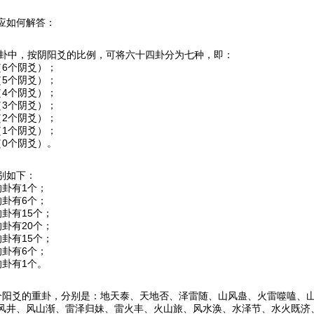
应如何解答：
4卦中，按阴阳爻的比例，可将六十四卦分为七种，即：
（6个阴爻）；
（5个阴爻）；
（4个阴爻）；
（3个阴爻）；
（2个阴爻）；
（1个阴爻）；
（0个阴爻）。
别如下：
的卦有1个；
的卦有6个；
的卦有15个；
的卦有20个；
的卦有15个；
的卦有6个；
的卦有1个。
个阳爻的重卦，分别是：地天泰、天地否、泽雷随、山风蛊、火雷噬嗑、
风井、风山渐、雷泽归妹、雷火丰、火山旅、风水涣、水泽节、水火既济、