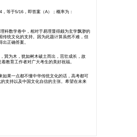
4，等于5/16，即答案（A）；概率为：
现在理科数学卷中，相对于易理显得颇为玄学飘渺的
国传统文化的支持。因为此题计算虽然不难，但
得出正确答案。
地，巽为木，犹如树木破土而出，茁壮成长，故
意着教育工作者对广大考生的美好祝福。
来如果一点都不懂中华传统文化的话，高考都可
化的支持以及中国文化自信的主张。希望在未来