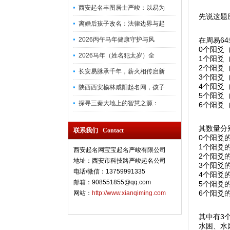
西安起名丰图居士严峻：以易为
先说这题
离婚后孩子改名：法律边界与起
2026丙午马年健康守护与风
在周易6
0个阳爻
2026马年（姓名犯太岁）全
1个阳爻
2个阳爻
长安易脉承千年，薪火相传启新
3个阳爻
4个阳爻
陕西西安榆林咸阳起名网，孩子
5个阳爻
探寻三秦大地上的智慧之源：
6个阳爻
其数量分
联系我们 Contact
0个阳爻
1个阳爻
西安起名网宝宝起名严峻有限公司
2个阳爻
地址：西安市科技路严峻起名公司
3个阳爻
电话/微信：13759991335
4个阳爻
邮箱：908551855@qq.com
5个阳爻
6个阳爻
网站：
http://www.xianqiming.com
其中有3
水困、水