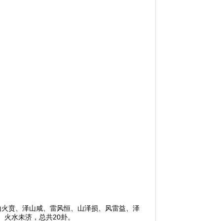
山火贲、泽山咸、雷风恒、山泽损、风雷益、泽
火水未济，总共20卦。