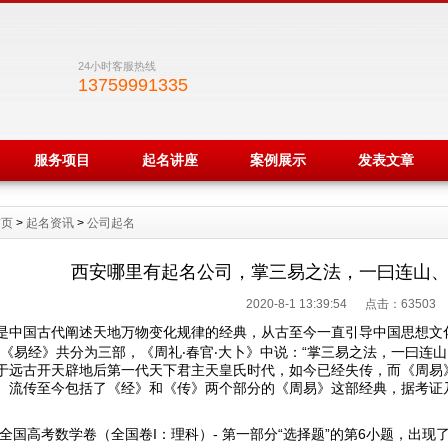
24小时客服热线
13759991335
服务项目
起名讲座
案例展示
发表文章
首页
>
起名资讯
>
公司起名
西安哪里有起名公司，掌三易之法，一曰连山
2020-8-1 13:39:54 点击：
63503
是中国古代阐述天地万物变化规律的经典，从古至今一直引导中国思想文
。《易经》共分为三部，《周礼‧春官‧大卜》中说：“掌三易之法，一曰连
于远古开天辟地后第一代天下君主天皇氏时代，如今已经失传，而《周易
。流传至今包括了《经》和《传》两个部分的《周易》这部经典，据考证
9年全国高考数学卷（全国卷I：理科）- 第一部分“选择题”的第6小题，出