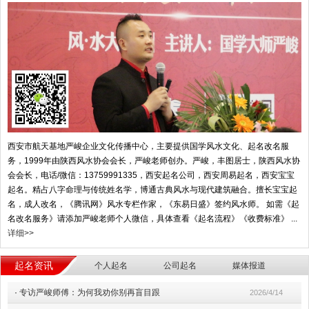
西安市航天基地严峻企业文化传播中心，主要提供国学风水文化、起名改名服
务，1999年由陕西风水协会会长，严峻老师创办。严峻，丰图居士，陕西风水协
会会长，电话/微信：13759991335，西安起名公司，西安周易起名，西安宝宝
起名。精占八字命理与传统姓名学，博通古典风水与现代建筑融合。擅长宝宝起
名，成人改名，《腾讯网》风水专栏作家，《东易日盛》签约风水师。 如需《起
名改名服务》请添加严峻老师个人微信，具体查看《起名流程》《收费标准》 ...
详细>>
起名资讯
个人起名
公司起名
媒体报道
·
专访严峻师傅：为何我劝你别再盲目跟
2026/4/14