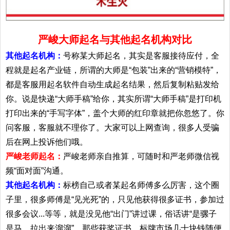
严峻大师起名与其他起名机构对比
其他起名机构：
号称某大师起名，其实是客服接待应付，全
程就是起名产业链，所谓的大师是“包装”出来的“营销模特”，
都是客服用起名软件自动生成起名结果，然后复制粘贴发给
你。说是快递“大师手稿”给你，其实所谓“大师手稿”是打印机
打印出来的“手写字体”，盖个大师的红印章就把你忽悠了。你
问客服，客服就不理你了。大家可以上网查询，很多人受骗
后在网上投诉他们哦。
严峻老师起名：
严峻老师亲自推算，可随时和严老师微信视
频“面对面”沟通。
其他起名机构：
标榜自己或者某起名师傅多么厉害，这个圈
子里，很多师傅是“见光死”的，只见他获得很多证书，参加过
很多会议...等等，就是没见他“出门”讲过课，俗话讲“是骡子
是马，拉出来溜溜”。那些获奖证书，标牌市场几十块钱随便