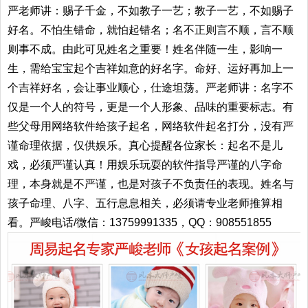
严老师讲：赐子千金，不如教子一艺；教子一艺，不如赐子
好名。不怕生错命，就怕起错名；名不正则言不顺，言不顺
则事不成。由此可见姓名之重要！姓名伴随一生，影响一
生，需给宝宝起个吉祥如意的好名字。命好、运好再加上一
个吉祥好名，会让事业顺心，仕途坦荡。严老师讲：名字不
仅是一个人的符号，更是一个人形象、品味的重要标志。有
些父母用网络软件给孩子起名，网络软件起名打分，没有严
谨命理依据，仅供娱乐。真心提醒各位家长：起名不是儿
戏，必须严谨认真！用娱乐玩耍的软件指导严谨的八字命
理，本身就是不严谨，也是对孩子不负责任的表现。姓名与
孩子命理、八字、五行息息相关，必须请专业老师推算相
看。严峻电话/微信：13759991335，QQ：908551855