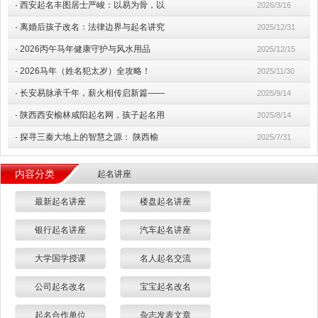
·
西安起名丰图居士严峻：以易为骨，以
2026/3/16
·
离婚后孩子改名：法律边界与起名讲究
2025/12/31
·
2026丙午马年健康守护与风水用品
2025/12/15
·
2026马年（姓名犯太岁）全攻略！
2025/11/30
·
长安易脉承千年，薪火相传启新篇——
2025/9/14
·
陕西西安榆林咸阳起名网，孩子起名用
2025/8/14
·
探寻三秦大地上的智慧之源： 陕西榆
2025/7/31
内容分类
起名讲座
最新起名讲座
楼盘起名讲座
银行起名讲座
汽车起名讲座
大学国学授课
名人起名交流
公司起名改名
宝宝起名改名
起名合作单位
杂志发表文章