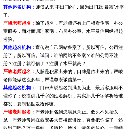
其他起名机构：
师傅从来“不出门的”，因为出门就“暴露”水平
了。
严峻老师起名：
除了起名，严老师还有上门相看住宅、办公
室服务，面对面调理家宅，布局办公室。水平及信用经得起
考验。
其他起名机构：
宣传说自己网站备案了，所以可信。公司注
册了，所以可信。试问：谁的网站不备案？谁的公司不注
册？注册了就可信了？注册了水平就高？
严峻老师起名：
人脉是积累出来的，口碑是传出来的，严峻
老师能做这么多年，严谨尊崇诚信第一。
其他起名机构：
口口声声说起名到满意为止，最后客服就不
理你了；说提供几千字的姓名解析，其实那几千字解析给谁
都发，复制粘贴发给你嘛。
严峻老师起名：
严老师起名到您满意为止。低头不见抬头
见，严老师每周在西安各大售楼部讲座，真要把你骗了，还
敢出门吗？万一遇到，多尴尬。所以，请务必放心。一朝结