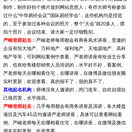
制作，制作好拍个摘片放到网站忽悠人；有些大师号称参加
过什么“中华易经会议”“国际易经学会”，这些机构均是捏造
的，至于参加过各种会议的照片，整个“大会”就20多人，摆
拍个照片，会议结束。请大家一定仔细甄别。
严峻老师起名：
严峻老师每周都会有商务风水讲座，受邀的
企业有恒大地产、万科地产、保利地产、天地源地产、高科
地产等等，可到网站案例中查看。严老师讲座有给业主分享
的，也有给售楼部销售人员培训的，水平好不好，看案例。
严老师每天在哪相看住宅，在哪讲座，在微博及微信朋友圈
实时更新，欢迎查看。真的假不了，假的真不了。
其他起名机构：
师傅没有人邀请的，闭门造车、自吹自擂自
己很厉害，水平很高。
严峻老师起名：
几乎每周都会有商务讲座及演讲，各大楼盘
项目及汽车4S店均邀请严老师讲座，具体可以查看网站案
例。严峻老师每天在哪相看住宅，在哪讲座，在微博及微信
朋友实时更新，欢迎查看。