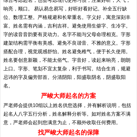
综合考虑起名；也会考虑现代使用习惯，注重好听，大气，
响亮，顺口。 易认易念易写，好听好看好记。补全五行缺
位、数理工整。严格规避和长辈重名。字义好，寓意深刻丰
富。姓名需有内涵，吉利吉祥。避免使用生僻字、生冷字。
字的读音音韵要有灵动力。名字不能与父母命理相克。字形
建架结构需平衡有美感。避免不良谐音、不雅的意义。字形
搭配合理，视觉观感舒怡。姓名避免稚气，便于长久使用。
姓名要创意新颖，不能太俗气。字音好，读起来响亮，朗朗
上口。字形、笔划不宜太复杂，利于书写。结合生肖，规避
忌讳的字及偏旁部首。分清阴阳，阳盛取阴名，阴盛取阳
名。
严峻大师起名的方案
严老师会提供10组以上姓名供您选择，并有解析说明，包括
起名人八字五行分析，姓名解释分析等。如对姓名方案不满
意，严老师会起到您满意为止，不额外收取任何费用。
找严峻大师起名的保障